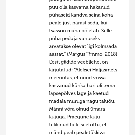
puu olla kasvama hakanud
pühaseid kandva seina koha
peale just pärast seda, kui
tsässon maha põletati. Selle
püha pedaja vanuseks
arvatakse olevat ligi kolmsada
aastat." (Margus Timmo, 2018)
Eesti giidide veebilehel on
kirjutatud: "Aleksei Haljasmets
meenutas, et nüüd võssa
kasvanud künka hari oli tema
lapsepõlves lage ja kaetud
madala muruga nagu taluõu.
Männi võra olnud ümara
kujuga. Praegune kuju
tekkinud talle seetõttu, et
mänd peab pealetükkiva