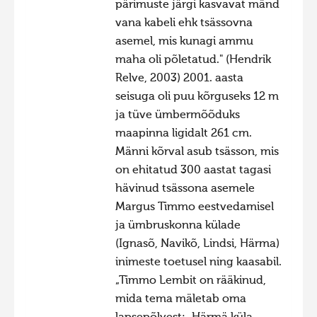
pärimuste järgi kasvavat mänd
vana kabeli ehk tsässovna
asemel, mis kunagi ammu
maha oli põletatud." (Hendrik
Relve, 2003) 2001. aasta
seisuga oli puu kõrguseks 12 m
ja tüve ümbermõõduks
maapinna ligidalt 261 cm.
Männi kõrval asub tsässon, mis
on ehitatud 300 aastat tagasi
hävinud tsässona asemele
Margus Timmo eestvedamisel
ja ümbruskonna külade
(Ignasõ, Navikõ, Lindsi, Härma)
inimeste toetusel ning kaasabil.
„Timmo Lembit on rääkinud,
mida tema mäletab oma