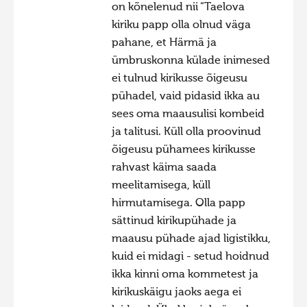
on kõnelenud nii “Taelova
Hiite kuvavõistlus 2015
kiriku papp olla olnud väga
Hiite kuvavõistlus 2014
pahane, et Härmä ja
ümbruskonna külade inimesed
Hiite kuvavõistlus 2013
ei tulnud kirikusse õigeusu
Hiite kuvavõistlus 2012
pühadel, vaid pidasid ikka au
sees oma maausulisi kombeid
Hiite kuvavõistlus 2011
ja talitusi. Küll olla proovinud
Hiite kuvavõistlus 2010
õigeusu pühamees kirikusse
Hiite kuvavõistlus 2009
rahvast käima saada
meelitamisega, küll
Hiite kuvavõistlus 2008
hirmutamisega. Olla papp
sättinud kirikupühade ja
maausu pühade ajad ligistikku,
kuid ei midagi - setud hoidnud
ikka kinni oma kommetest ja
kirikuskäigu jaoks aega ei