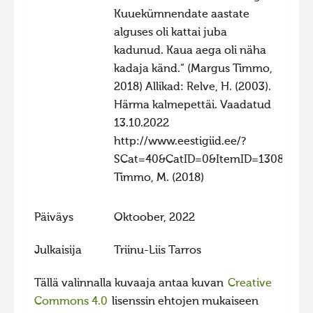
Kuuekümnendate aastate
alguses oli kattai juba
kadunud. Kaua aega oli näha
kadaja känd.“ (Margus Timmo,
2018) Allikad: Relve, H. (2003).
Härma kalmepettäi. Vaadatud
13.10.2022
http://www.eestigiid.ee/?
SCat=40&CatID=0&ItemID=1308
Timmo, M. (2018)
Päiväys
Oktoober, 2022
Julkaisija
Triinu-Liis Tarros
Tällä valinnalla kuvaaja antaa kuvan
Creative
Commons 4.0
lisenssin ehtojen mukaiseen