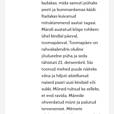
kadakas, mida samuti pühaks
peeti ja kummardamas käidi.
Kadakas kuivanud
mitukümmend aastat tagasi.
Mändi austatud kõige rohkem
ühel kindlal päeval,
toomapäeval. Toomapäev on
rahvakalendris oluline
jõulueelne püha ja seda
tähistati 21. detsembril. Siis
toonud mehed puule näiteks
viina ja hiljuti abiellunud
naised paari uusi kindaid või
sukki. Mõned tulnud ka selleks,
et end ravida. Männile
ohverdatud münt ja palutud
tervenemist. Mitmete