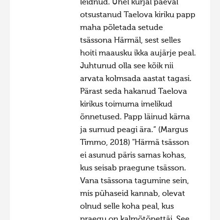
leidnud. Ühel kurjal päeval
otsustanud Taelova kiriku papp
maha põletada setude
tsässona Härmäl, sest selles
hoiti maausku ikka aujärje peal.
Juhtunud olla see kõik nii
arvata kolmsada aastat tagasi.
Pärast seda hakanud Taelova
kirikus toimuma imelikud
õnnetused. Papp läinud kärna
ja surnud peagi ära.“ (Margus
Timmo, 2018) "Härmä tsässon
ei asunud päris samas kohas,
kus seisab praegune tsässon.
Vana tsässona tagumine sein,
mis pühaseid kannab, olevat
olnud selle koha peal, kus
praegu on kalmõtõpettäi. See