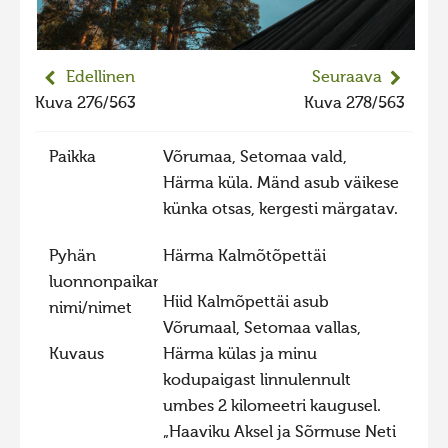
2023 kuvakilpailu lisä
Liikkuvat kuvat 2023
Edellinen
Seuraava
Hiite kuvavõistlus 2022
Kuva 276/563
Kuva 278/563
Hiite kuvavõistlus 2022 lisa
Paikka
Võrumaa, Setomaa vald,
Liikkuvat kuvat 2022
Härma küla. Mänd asub väikese
Hiite kuvavõistlus 2021
künka otsas, kergesti märgatav.
Liikkuvat kuvat 2021
Pyhän
Härma Kalmõtõpettäi
Hiite kuvavõistlus 2020
luonnonpaikan
Liikkuvat kuvat 2020
Hiid Kalmõpettäi asub
nimi/nimet
Võrumaal, Setomaa vallas,
Hiite kuvavõistlus 2019
Kuvaus
Härma külas ja minu
Hiite kuvavõistlus 2018
kodupaigast linnulennult
Hiite kuvavõistlus 2017
umbes 2 kilomeetri kaugusel.
„Haaviku Aksel ja Sõrmuse Neti
Hiite kuvavõistlus 2016