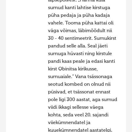
lapsepõlvest: „Härmä küla
surnud kanti lahtise kirstuga
püha pedaja ja püha kadaja
vahele. Tooma püha kattai oli
väga võimas, läbimõõdult nii
30 - 40 sentimeetrit. Surnukirst
pandud selle alla. Seal jäeti
surnuga hüvasti ning kirstule
pandi kaas peale ja edasi kanti
kirst Obinitsa kirikusse,
surnuaiale.“ Vana tsässonaga
seotud kombed on olnud nii
püsivad, et tsässonat ennast
pole ligi 300 aastat, aga surnud
viidi ikkagi sellesse väega
kohta, seda veel 20. sajandi
viiekümnendatel ja
kuuekümnendatel aastatelgi.