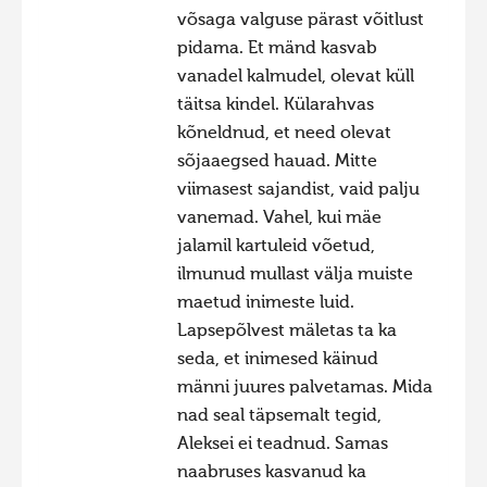
võsaga valguse pärast võitlust
pidama. Et mänd kasvab
vanadel kalmudel, olevat küll
täitsa kindel. Külarahvas
kõneldnud, et need olevat
sõjaaegsed hauad. Mitte
viimasest sajandist, vaid palju
vanemad. Vahel, kui mäe
jalamil kartuleid võetud,
ilmunud mullast välja muiste
maetud inimeste luid.
Lapsepõlvest mäletas ta ka
seda, et inimesed käinud
männi juures palvetamas. Mida
nad seal täpsemalt tegid,
Aleksei ei teadnud. Samas
naabruses kasvanud ka