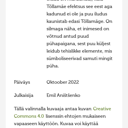
Tõllamäe efektsus see eest aga
kadunud ei ole ja puu iludus
kaunistab edasi Tõllamäge. On
silmaga näha, et inimesed on
võtnud antud puud
pühapaigana, sest puu küljest
leidub tehislikke elemente, mis
sümboliseerivad samuti mingit
püha.
Päiväys
Oktoober 2022
Julkaisija
Emil Aništšenko
Tällä valinnalla kuvaaja antaa kuvan
Creative
Commons 4.0
lisenssin ehtojen mukaiseen
vapaaseen käyttöön. Kuvaa voi käyttää