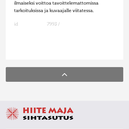
ilmaiseksi voittoa tavoittelemattomissa
tarkoituksissa ja kuvaajalle viitatessa.
id
7993 /
FaLang translation system by Faboba