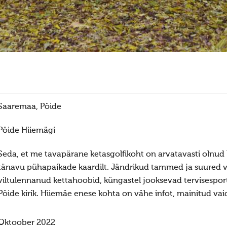
Saaremaa, Pöide
Pöide Hiiemägi
Seda, et me tavapärane ketasgolfikoht on arvatavasti olnud h
tänavu pühapaikade kaardilt. Jändrikud tammed ja suured v
viltulennanud kettahoobid, küngastel jooksevad tervisespor
Pöide kirik. Hiiemäe enese kohta on vähe infot, mainitud vai
Oktoober 2022