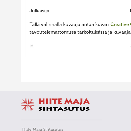
Julkaisija
Tällä valinnalla kuvaaja antaa kuvan
Creative
tavoittelemattomissa tarkoituksissa ja kuvaajall
id
FaLang translation system by Faboba
Hiite Maja Sihtasutus