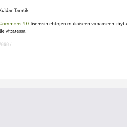
Kuldar Tamtik
 Commons 4.0
lisenssin ehtojen mukaiseen vapaaseen käyttö
e viitatessa.
7888 /