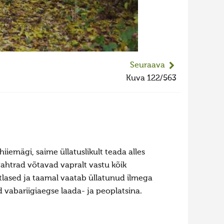
Seuraava
Kuva 122/563
iiemägi, saime üllatuslikult teada alles
ahtrad võtavad vapralt vastu kõik
tlased ja taamal vaatab üllatunud ilmega
d vabariigiaegse laada- ja peoplatsina.