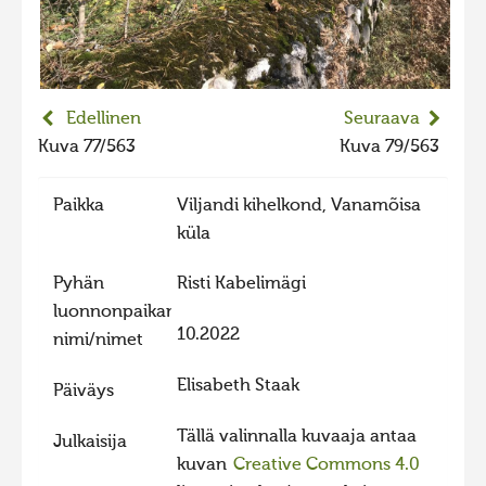
2023 kuvakilpailu lisä
Liikkuvat kuvat 2023
Hiite kuvavõistlus 2022
Edellinen
Seuraava
Hiite kuvavõistlus 2022 lisa
Kuva 77/563
Kuva 79/563
Liikkuvat kuvat 2022
Paikka
Viljandi kihelkond, Vanamõisa
Hiite kuvavõistlus 2021
küla
Liikkuvat kuvat 2021
Pyhän
Risti Kabelimägi
Hiite kuvavõistlus 2020
luonnonpaikan
Liikkuvat kuvat 2020
10.2022
nimi/nimet
Hiite kuvavõistlus 2019
Elisabeth Staak
Päiväys
Hiite kuvavõistlus 2018
Tällä valinnalla kuvaaja antaa
Hiite kuvavõistlus 2017
Julkaisija
kuvan
Creative Commons 4.0
Hiite kuvavõistlus 2016