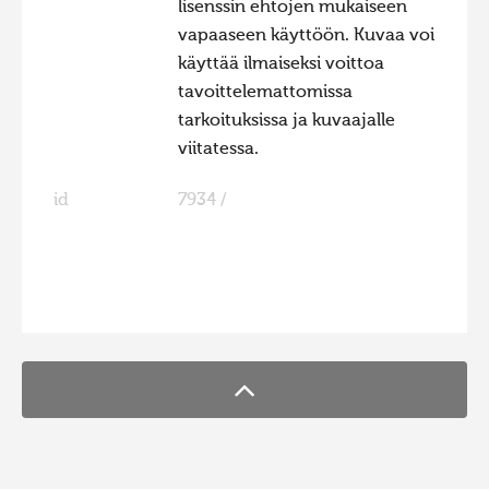
lisenssin ehtojen mukaiseen
Hiite kuvavõistlus 2015
vapaaseen käyttöön. Kuvaa voi
käyttää ilmaiseksi voittoa
Hiite kuvavõistlus 2014
tavoittelemattomissa
Hiite kuvavõistlus 2013
tarkoituksissa ja kuvaajalle
Hiite kuvavõistlus 2012
viitatessa.
Hiite kuvavõistlus 2011
id
7934 /
Hiite kuvavõistlus 2010
Hiite kuvavõistlus 2009
Hiite kuvavõistlus 2008
FaLang translation system by Faboba