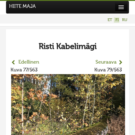
HIITE MAJA
Uutiset
ET
FI
RU
Kuvakilpailut
UUSI KUVAKILPAILU
Risti Kabelimägi
Hiite kuvavõistlus 2026
AIEMMAT KILPAILUT
Edellinen
Seuraava
Hiisien kuvakilpailu 2025
Kuva 77/563
Kuva 79/563
2025 kuvakilpailu lisä
Liikuvad kuvad 2025
Hiisien kuvakilpailu 2024
2024 kuvakilpailu lisä
Liikkuvat kuvat 2024
Hiisien kuvakilpailu 2023