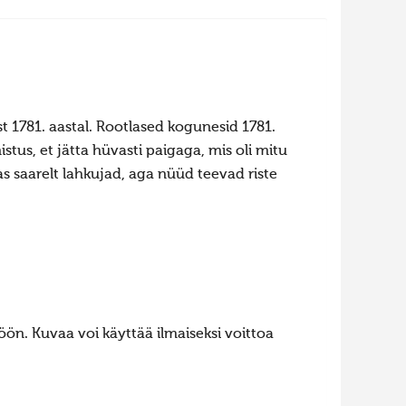
st 1781. aastal. Rootlased kogunesid 1781.
stus, et jätta hüvasti paigaga, mis oli mitu
as saarelt lahkujad, aga nüüd teevad riste
ön. Kuvaa voi käyttää ilmaiseksi voittoa