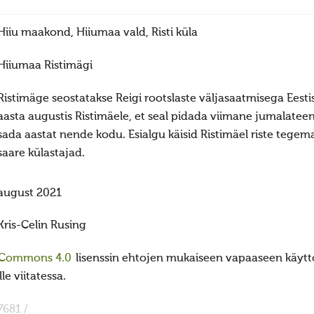
Hiiu maakond, Hiiumaa vald, Risti küla
Hiiumaa Ristimägi
Ristimäge seostatakse Reigi rootslaste väljasaatmisega Eesti
aasta augustis Ristimäele, et seal pidada viimane jumalateeni
sada aastat nende kodu. Esialgu käisid Ristimäel riste tegem
saare külastajad.
august 2021
Kris-Celin Rusing
 Commons 4.0
lisenssin ehtojen mukaiseen vapaaseen käyttö
e viitatessa.
7681 /