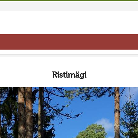
Ristimägi