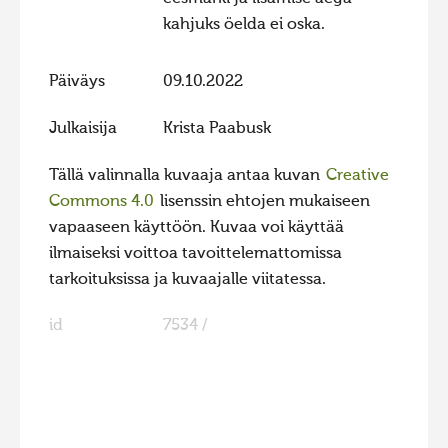
kahjuks öelda ei oska.
Päiväys
09.10.2022
Julkaisija
Krista Paabusk
Tällä valinnalla kuvaaja antaa kuvan
Creative
Commons 4.0
lisenssin ehtojen mukaiseen
vapaaseen käyttöön. Kuvaa voi käyttää
ilmaiseksi voittoa tavoittelemattomissa
tarkoituksissa ja kuvaajalle viitatessa.
id
7534 /
FaLang translation system by Faboba