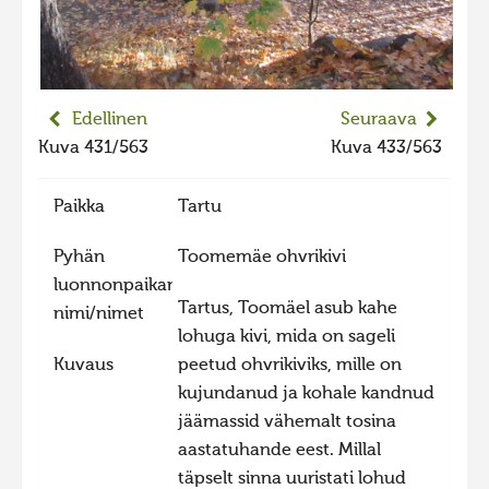
2023 kuvakilpailu lisä
Liikkuvat kuvat 2023
Hiite kuvavõistlus 2022
Edellinen
Seuraava
Hiite kuvavõistlus 2022 lisa
Kuva 431/563
Kuva 433/563
Liikkuvat kuvat 2022
Paikka
Tartu
Hiite kuvavõistlus 2021
Liikkuvat kuvat 2021
Pyhän
Toomemäe ohvrikivi
luonnonpaikan
Hiite kuvavõistlus 2020
Tartus, Toomäel asub kahe
nimi/nimet
Liikkuvat kuvat 2020
lohuga kivi, mida on sageli
Kuvaus
peetud ohvrikiviks, mille on
Hiite kuvavõistlus 2019
kujundanud ja kohale kandnud
Hiite kuvavõistlus 2018
jäämassid vähemalt tosina
Hiite kuvavõistlus 2017
aastatuhande eest. Millal
täpselt sinna uuristati lohud
Hiite kuvavõistlus 2016