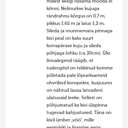
millest keegi niisama mööda ei
kõnni. Nelinurkse kujuga
rändrahnu kõrgus on 0,7 m,
pikkus 1,65 m ja laius 1,3 m.
Sileda ja murenemata pinnaga
kivi peal on kaks suurt
korrapärase kuju ja sileda
põhjaga lohku (ca 30cm). Üks
linnalegend räägib, et
tudengitel on tekkinud komme
põletada pale lõpueksameid
ohvrikivil konspekte, kusjuures
on nähtud lausa latvadeni
ulatuvaid leeke. Sellest on
põhjustatud ka kivi ülapinna
tugevad kahjustused. Täna on
kivil ümber „vöö“, mille
eesmärki ja lisamise aega