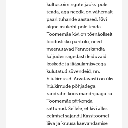
kultustoimingute jaoks, pole
Hiite kuvavõistlus 2015
teada, aga needki on vähemalt
Hiite kuvavõistlus 2014
paari tuhande aastased. Kivi
algne asukoht pole teada.
Hiite kuvavõistlus 2013
Toomemäe kivi on tõenäoliselt
Hiite kuvavõistlus 2012
looduslikku päritolu, need
Hiite kuvavõistlus 2011
meenutavad Fennoskandia
kaljudes sagedasti leiduvaid
Hiite kuvavõistlus 2010
koskede ja jääsulamisveega
Hiite kuvavõistlus 2009
kulutatud süvendeid, nn.
Hiite kuvavõistlus 2008
hiiukirnusid. Arvatavasti on üks
hiiukirnude põhjadega
rändrahn koos mandrijääga ka
Toomemäe piirkonda
sattunud. Sellele, et kivi alles
eelmisel sajandil Kassitoomel
liiva ja kruusa kaevandamise