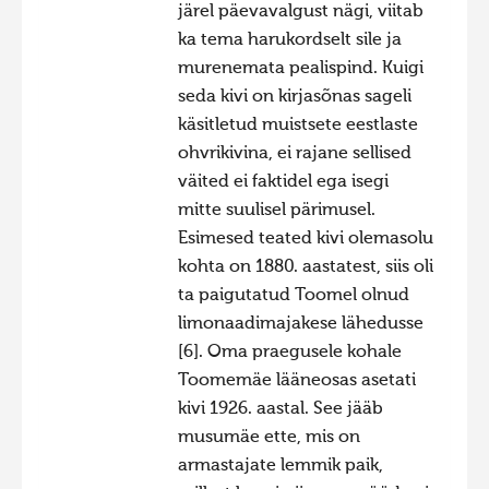
järel päevavalgust nägi, viitab
ka tema harukordselt sile ja
murenemata pealispind. Kuigi
seda kivi on kirjasõnas sageli
käsitletud muistsete eestlaste
ohvrikivina, ei rajane sellised
väited ei faktidel ega isegi
mitte suulisel pärimusel.
Esimesed teated kivi olemasolu
kohta on 1880. aastatest, siis oli
ta paigutatud Toomel olnud
limonaadimajakese lähedusse
[6]. Oma praegusele kohale
Toomemäe lääneosas asetati
kivi 1926. aastal. See jääb
musumäe ette, mis on
armastajate lemmik paik,