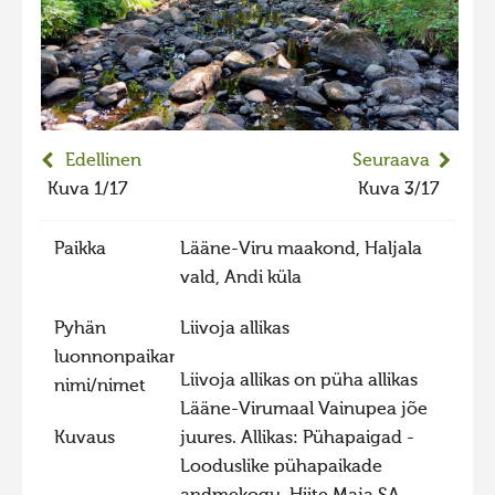
2023 kuvakilpailu lisä
Liikkuvat kuvat 2023
Hiite kuvavõistlus 2022
Hiite kuvavõistlus 2022 lisa
Edellinen
Seuraava
Liikkuvat kuvat 2022
Kuva 1/17
Kuva 3/17
Hiite kuvavõistlus 2021
Paikka
Lääne-Viru maakond, Haljala
Liikkuvat kuvat 2021
vald, Andi küla
Hiite kuvavõistlus 2020
Pyhän
Liivoja allikas
Liikkuvat kuvat 2020
luonnonpaikan
Hiite kuvavõistlus 2019
Liivoja allikas on püha allikas
nimi/nimet
Hiite kuvavõistlus 2018
Lääne-Virumaal Vainupea jõe
Kuvaus
juures. Allikas: Pühapaigad -
Hiite kuvavõistlus 2017
Looduslike pühapaikade
Hiite kuvavõistlus 2016