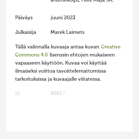
andmekogu, Hiite Maja SA.
Hiite kuvavõistlus 2015
Päiväys
juuni 2023
Hiite kuvavõistlus 2014
Hiite kuvavõistlus 2013
Julkaisija
Marek Laimets
Hiite kuvavõistlus 2012
Tällä valinnalla kuvaaja antaa kuvan
Creative
Hiite kuvavõistlus 2011
Commons 4.0
lisenssin ehtojen mukaiseen
Hiite kuvavõistlus 2010
vapaaseen käyttöön. Kuvaa voi käyttää
ilmaiseksi voittoa tavoittelemattomissa
Hiite kuvavõistlus 2009
tarkoituksissa ja kuvaajalle viitatessa.
Hiite kuvavõistlus 2008
id
8383 /
FaLang translation system by Faboba