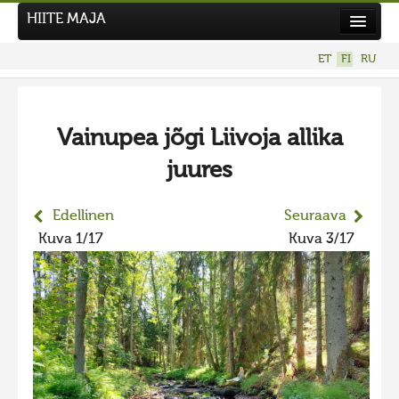
HIITE MAJA
Uutiset
ET
FI
RU
Kuvakilpailut
UUSI KUVAKILPAILU
Vainupea jõgi Liivoja allika
Hiite kuvavõistlus 2026
juures
AIEMMAT KILPAILUT
Hiisien kuvakilpailu 2025
Edellinen
Seuraava
2025 kuvakilpailu lisä
Kuva 1/17
Kuva 3/17
Liikuvad kuvad 2025
Hiisien kuvakilpailu 2024
2024 kuvakilpailu lisä
Liikkuvat kuvat 2024
Hiisien kuvakilpailu 2023