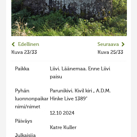
2023 kuvakilpailu lisä
Liikkuvat kuvat 2023
Hiite kuvavõistlus 2022
Hiite kuvavõistlus 2022 lisa
Edellinen
Seuraava
Liikkuvat kuvat 2022
Kuva 23/33
Kuva 25/33
Hiite kuvavõistlus 2021
Paikka
Liivi. Läänemaa. Enne Liivi
Liikkuvat kuvat 2021
paisu
Hiite kuvavõistlus 2020
Pyhän
Parunikivi. Kivil kiri „ A.D.M.
Liikkuvat kuvat 2020
luonnonpaikan
Hinke Live 1389“
Hiite kuvavõistlus 2019
nimi/nimet
Hiite kuvavõistlus 2018
12.10 2024
Päiväys
Hiite kuvavõistlus 2017
Katre Kuller
Hiite kuvavõistlus 2016
Julkaisija