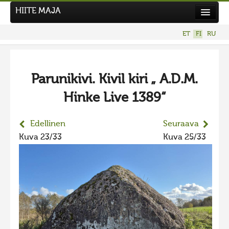
HIITE MAJA
Uutiset
ET
FI
RU
Kuvakilpailut
UUSI KUVAKILPAILU
Parunikivi. Kivil kiri „ A.D.M.
Hiite kuvavõistlus 2026
Hinke Live 1389“
AIEMMAT KILPAILUT
Hiisien kuvakilpailu 2025
Edellinen
Seuraava
2025 kuvakilpailu lisä
Kuva 23/33
Kuva 25/33
Liikuvad kuvad 2025
Hiisien kuvakilpailu 2024
2024 kuvakilpailu lisä
Liikkuvat kuvat 2024
Hiisien kuvakilpailu 2023