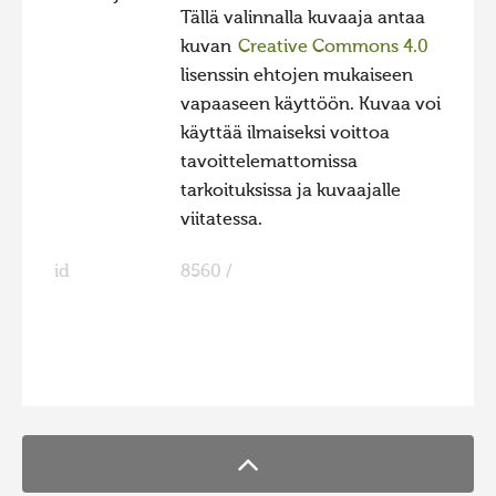
Tällä valinnalla kuvaaja antaa
Hiite kuvavõistlus 2015
kuvan
Creative Commons 4.0
Hiite kuvavõistlus 2014
lisenssin ehtojen mukaiseen
vapaaseen käyttöön. Kuvaa voi
Hiite kuvavõistlus 2013
käyttää ilmaiseksi voittoa
Hiite kuvavõistlus 2012
tavoittelemattomissa
Hiite kuvavõistlus 2011
tarkoituksissa ja kuvaajalle
viitatessa.
Hiite kuvavõistlus 2010
Hiite kuvavõistlus 2009
id
8560 /
Hiite kuvavõistlus 2008
FaLang translation system by Faboba