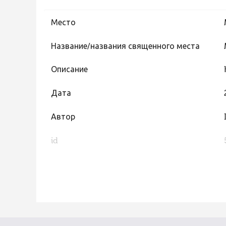
Место
Название/названия священного места
Описание
Дата
Автор
id
FaLang translation system by Faboba