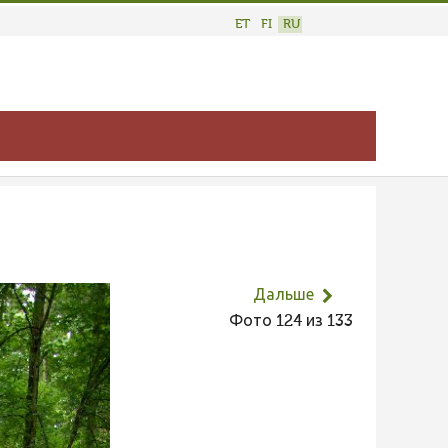
ET
FI
RU
Дальше
Фото 124 из 133