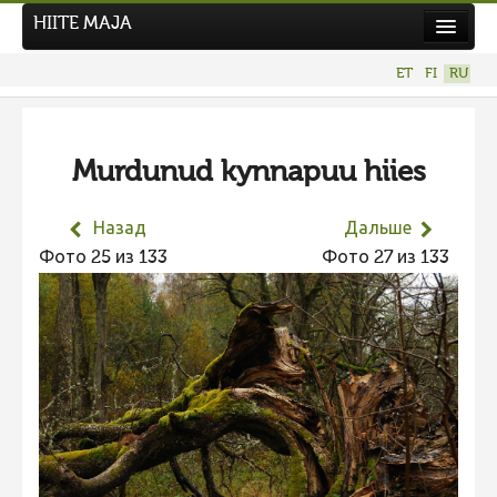
HIITE MAJA
Новости
ET
FI
RU
Фотоконкурсы
НОВЫЙ ФОТОКОНКУРС
Murdunud kynnapuu hiies
Hiite kuvavõistlus 2026
ПРЕДЫДУЩИЕ КОНКУРСЫ
Назад
Дальше
Фотоконкурс 2025
Фото 25 из 133
Фото 27 из 133
Не учитываются 2025
Видео 2025
Фотоконкурс 2024
Не учитываются 2024
Видео 2024
Фотоконкурс 2023