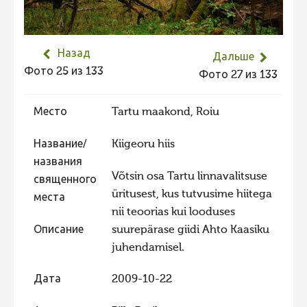
Не учитываются 2023
Видео 2023
Назад
Дальше
Фотоконкурс 2022
Фото 25 из 133
Фото 27 из 133
Не учитываются 2022
Видео 2022
Место
Tartu maakond, Roiu
Фотоконкурс 2021
Название/
Kiigeoru hiis
Видео 2021
названия
Võtsin osa Tartu linnavalitsuse
священного
Фотоконкурс 2020
üritusest, kus tutvusime hiitega
места
Видео 2020
nii teoorias kui looduses
Описание
suurepärase giidi Ahto Kaasiku
Фотоконкурс 2019
juhendamisel.
Фотоконкурс 2018
Фотоконкурс 2017
Дата
2009-10-22
Фотоконкурс 2016