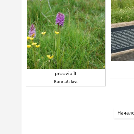
proovipilt
Kunnati kivi
Начал
FaLang translation system by Faboba