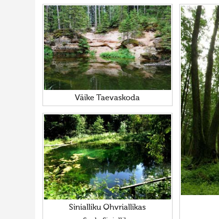
Väike Taevaskoda
Sinialliku Ohvriallikas