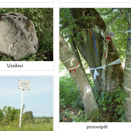
Ussikivi
proovipilt