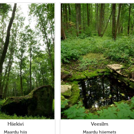
Hiiekivi
Veesilm
Maardu hiis
Maardu hiiemets