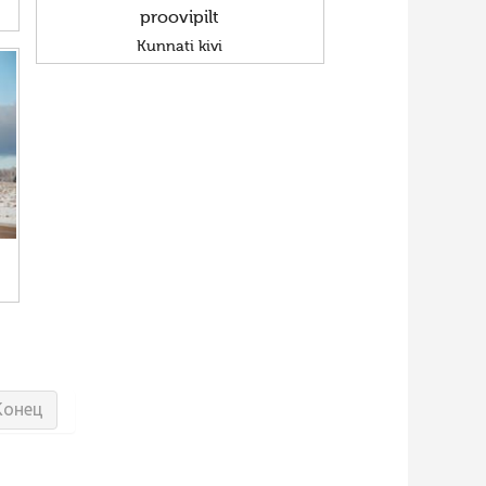
proovipilt
Kunnati kivi
Конец