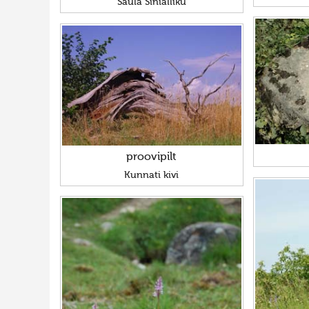
Saula Sinialliku
proovipilt
Kunnati kivi