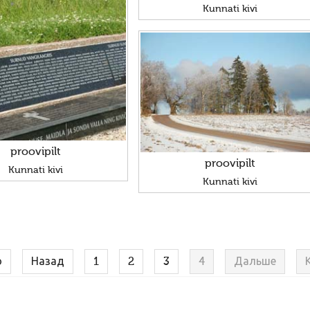
Kunnati kivi
proovipilt
proovipilt
Kunnati kivi
Kunnati kivi
о
Назад
1
2
3
4
Дальше