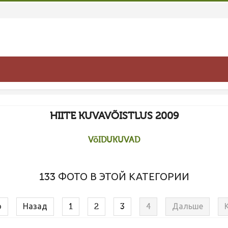
HIITE KUVAVÕISTLUS 2009
VõIDUKUVAD
133 ФОТО В ЭТОЙ КАТЕГОРИИ
о
Назад
1
2
3
4
Дальше