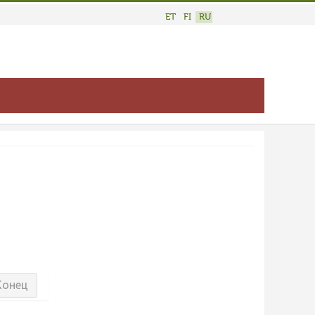
ET
FI
RU
Конец