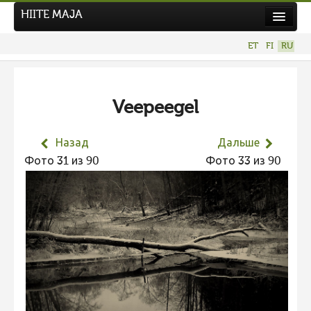
HIITE MAJA
Новости
ET
FI
RU
Фотоконкурсы
НОВЫЙ ФОТОКОНКУРС
Veepeegel
Hiite kuvavõistlus 2026
ПРЕДЫДУЩИЕ КОНКУРСЫ
Назад
Дальше
Фотоконкурс 2025
Фото 31 из 90
Фото 33 из 90
Не учитываются 2025
Видео 2025
Фотоконкурс 2024
Не учитываются 2024
Видео 2024
Фотоконкурс 2023