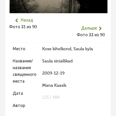
Не учитываются 2023
Видео 2023
Назад
Фотоконкурс 2022
Фото 31 из 90
Дальше
Не учитываются 2022
Фото 33 из 90
Видео 2022
Место
Kose kihelkond, Saula kyla
Фотоконкурс 2021
Видео 2021
Название/
Saula siniallikad
названия
Фотоконкурс 2020
2009-12-19
священного
Видео 2020
места
Mana Kaasik
Фотоконкурс 2019
Дата
Фотоконкурс 2018
125 / 484
Фотоконкурс 2017
Автор
Фотоконкурс 2016