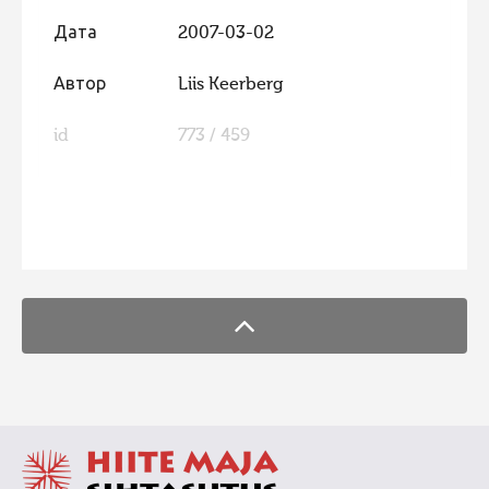
Дата
2007-03-02
Автор
Liis Keerberg
id
773 / 459
FaLang translation system by Faboba