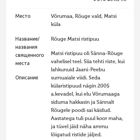
Фотоконкурс 2015
Место
Võrumaa, Rõuge vald, Matsi
Фотоконкурс 2014
küla
Фотоконкурс 2013
Название/
Rõuge Matsi ristipuu
Фотоконкурс 2012
названия
Фотоконкурс 2011
Matsi ristipuu oli Sänna-Rõuge
священного
vahelisel teel. Siia tehti riste, kui
Фотоконкурс 2010
места
lahkunuid Jaani-Peebu
Фотоконкурс 2009
Описание
surnuaiale viidi. Seda
Фотоконкурс 2008
külaristipuud nägin 2005
a.kevadel, kui elu Võrumaaga
siduma hakkasin ja Sännalt
Rõugele poodi sai käidud.
Aastatega tuli puul koor maha,
ja tüvel jäid näha ammu
lõigatud ristide jäljed.