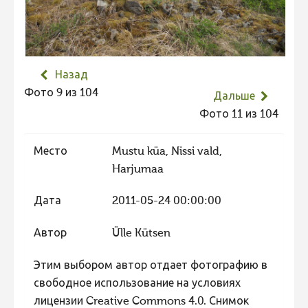
Не учитываются 2023
Видео 2023
Фотоконкурс 2022
Назад
Не учитываются 2022
Фото 9 из 104
Дальше
Видео 2022
Фото 11 из 104
Фотоконкурс 2021
Место
Mustu küa, Nissi vald,
Видео 2021
Harjumaa
Фотоконкурс 2020
Дата
2011-05-24 00:00:00
Видео 2020
Фотоконкурс 2019
Автор
Ülle Kütsen
Фотоконкурс 2018
Этим выбором автор отдает фотографию в
Фотоконкурс 2017
свободное использование на условиях
лицензии Creative Commons 4.0. Снимок
Фотоконкурс 2016