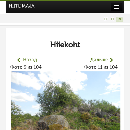
HIITE MAJA
Новости
ET
FI
RU
Фотоконкурсы
НОВЫЙ ФОТОКОНКУРС
Hiiekoht
Hiite kuvavõistlus 2026
ПРЕДЫДУЩИЕ КОНКУРСЫ
Назад
Дальше
Фотоконкурс 2025
Фото 9 из 104
Фото 11 из 104
Не учитываются 2025
Видео 2025
Фотоконкурс 2024
Не учитываются 2024
Видео 2024
Фотоконкурс 2023