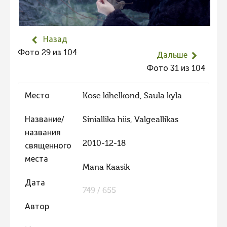
Не учитываются 2023
Видео 2023
Назад
Фотоконкурс 2022
Фото 29 из 104
Дальше
Не учитываются 2022
Фото 31 из 104
Видео 2022
Место
Kose kihelkond, Saula kyla
Фотоконкурс 2021
Видео 2021
Название/
Siniallika hiis, Valgeallikas
названия
Фотоконкурс 2020
2010-12-18
священного
Видео 2020
места
Mana Kaasik
Фотоконкурс 2019
Дата
Фотоконкурс 2018
749 / 655
Фотоконкурс 2017
Автор
Фотоконкурс 2016