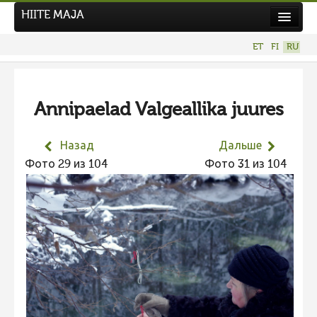
HIITE MAJA
Новости
ET
FI
RU
Фотоконкурсы
НОВЫЙ ФОТОКОНКУРС
Annipaelad Valgeallika juures
Hiite kuvavõistlus 2026
ПРЕДЫДУЩИЕ КОНКУРСЫ
Назад
Дальше
Фотоконкурс 2025
Фото 29 из 104
Фото 31 из 104
Не учитываются 2025
Видео 2025
Фотоконкурс 2024
Не учитываются 2024
Видео 2024
Фотоконкурс 2023