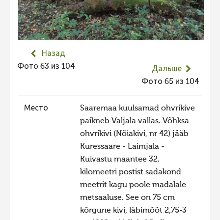
Не учитываются 2023
Видео 2023
Фотоконкурс 2022
Назад
Не учитываются 2022
Фото 63 из 104
Дальше
Видео 2022
Фото 65 из 104
Фотоконкурс 2021
Место
Saaremaa kuulsamad ohvrikive
Видео 2021
paikneb Valjala vallas. Võhksa
Фотоконкурс 2020
ohvrikivi (Nõiakivi, nr 42) jääb
Kuressaare - Laimjala -
Видео 2020
Kuivastu maantee 32.
Фотоконкурс 2019
kilomeetri postist sadakond
Фотоконкурс 2018
meetrit kagu poole madalale
metsaaluse. See on 75 cm
Фотоконкурс 2017
kõrgune kivi, läbimõõt 2,75-3
Фотоконкурс 2016