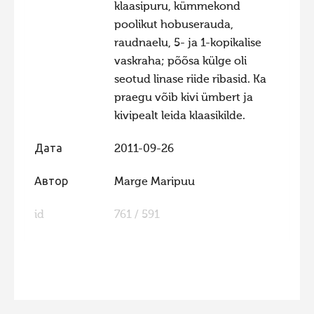
klaasipuru, kümmekond
poolikut hobuserauda,
raudnaelu, 5- ja 1-kopikalise
vaskraha; põõsa külge oli
seotud linase riide ribasid. Ka
praegu võib kivi ümbert ja
kivipealt leida klaasikilde.
Дата
2011-09-26
Автор
Marge Maripuu
id
761 / 591
FaLang translation system by Faboba