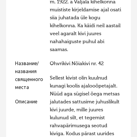
m. 1922. a Valjala kihelkonna
Фотоконкурс 2015
muististe kirjeldamise ajal osati
siia juhatada üle kogu
Фотоконкурс 2014
kihelkonna. Ka käidi neil aastail
Фотоконкурс 2013
veel agaralt kivi juures
Фотоконкурс 2012
nahahaiguste puhul abi
saamas.
Фотоконкурс 2011
Фотоконкурс 2010
Название/
Ohvrikivi Nõiakivi nr. 42
названия
Фотоконкурс 2009
Sellest kivist olin kuulnud
священного
Фотоконкурс 2008
kunagi koolis ajalooõpetajalt.
места
Nüüd aga sügisel õega metsas
Описание
jalutades sattusime juhuslikult
kivi juurde, mille juures
kulunud silt, et tegemist
rahvapärimusega seotud
kiviga. Kodus pärast uurides