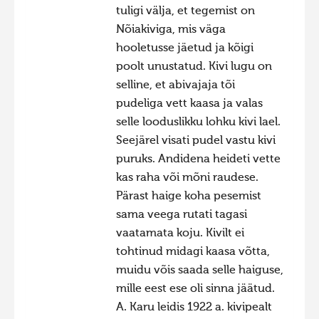
tuligi välja, et tegemist on
Nõiakiviga, mis väga
hooletusse jäetud ja kõigi
poolt unustatud. Kivi lugu on
selline, et abivajaja tõi
pudeliga vett kaasa ja valas
selle looduslikku lohku kivi lael.
Seejärel visati pudel vastu kivi
puruks. Andidena heideti vette
kas raha või mõni raudese.
Pärast haige koha pesemist
sama veega rutati tagasi
vaatamata koju. Kivilt ei
tohtinud midagi kaasa võtta,
muidu võis saada selle haiguse,
mille eest ese oli sinna jäätud.
A. Karu leidis 1922 a. kivipealt