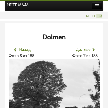
HIITE MAJA
Новости
ET
FI
RU
Фотоконкурсы
НОВЫЙ ФОТОКОНКУРС
Dolmen
Hiite kuvavõistlus 2026
ПРЕДЫДУЩИЕ КОНКУРСЫ
Назад
Дальше
Фотоконкурс 2025
Фото 5 из 188
Фото 7 из 188
Не учитываются 2025
Видео 2025
Фотоконкурс 2024
Не учитываются 2024
Видео 2024
Фотоконкурс 2023