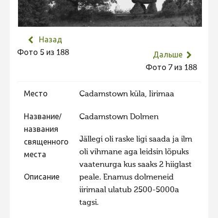
Не учитываются 2023
Видео 2023
Назад
Фотоконкурс 2022
Фото 5 из 188
Дальше
Не учитываются 2022
Фото 7 из 188
Видео 2022
Место
Cadamstown küla, Iirimaa
Фотоконкурс 2021
Видео 2021
Название/
Cadamstown Dolmen
Фотоконкурс 2020
названия
Jällegi oli raske ligi saada ja ilm
священного
Видео 2020
oli vihmane aga leidsin lõpuks
места
Фотоконкурс 2019
vaatenurga kus saaks 2 hiiglast
Описание
peale. Enamus dolmeneid
Фотоконкурс 2018
iirimaal ulatub 2500-5000a
Фотоконкурс 2017
tagsi.
Фотоконкурс 2016