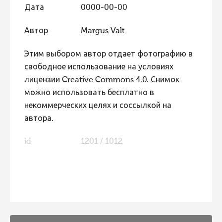
Дата
0000-00-00
Фотоконкурс 2015
Автор
Margus Valt
Фотоконкурс 2014
Фотоконкурс 2013
Этим выбором автор отдает фотографию в
Фотоконкурс 2012
свободное использование на условиях
лицензии Creative Commons 4.0. Снимок
Фотоконкурс 2011
можно использовать бесплатно в
Фотоконкурс 2010
некоммерческих целях и соссылкой на
Фотоконкурс 2009
автора.
Фотоконкурс 2008
id
1201 / 1012
FaLang translation system by Faboba