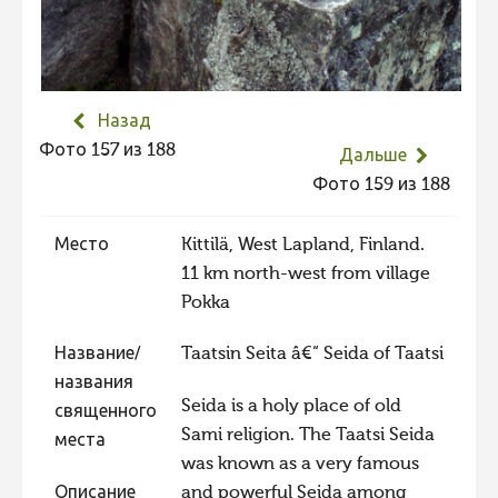
Не учитываются 2023
Видео 2023
Фотоконкурс 2022
Назад
Не учитываются 2022
Фото 157 из 188
Дальше
Видео 2022
Фото 159 из 188
Фотоконкурс 2021
Место
Kittilä, West Lapland, Finland.
Видео 2021
11 km north-west from village
Фотоконкурс 2020
Pokka
Видео 2020
Название/
Taatsin Seita â€“ Seida of Taatsi
Фотоконкурс 2019
названия
Seida is a holy place of old
Фотоконкурс 2018
священного
Sami religion. The Taatsi Seida
места
Фотоконкурс 2017
was known as a very famous
Фотоконкурс 2016
Описание
and powerful Seida among