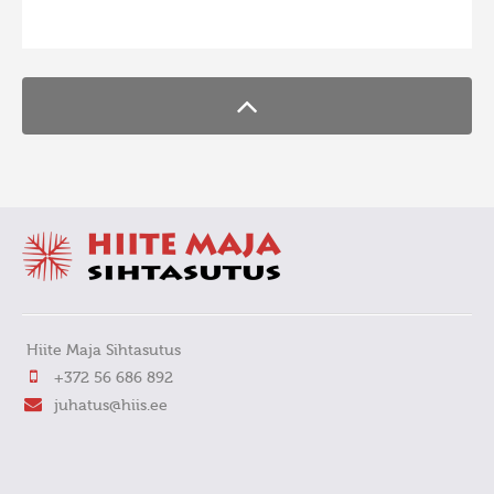
FaLang translation system by Faboba
Hiite Maja Sihtasutus
+372 56 686 892
juhatus@hiis.ee