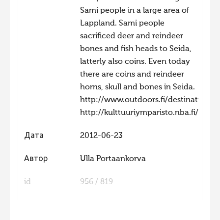
Sami people in a large area of
Фотоконкурс 2015
Lappland. Sami people
Фотоконкурс 2014
sacrificed deer and reindeer
Фотоконкурс 2013
bones and fish heads to Seida,
latterly also coins. Even today
Фотоконкурс 2012
there are coins and reindeer
Фотоконкурс 2011
horns, skull and bones in Seida.
Фотоконкурс 2010
http://www.outdoors.fi/destinations/
http://kulttuuriymparisto.nba.fi/netso
Фотоконкурс 2009
Фотоконкурс 2008
Дата
2012-06-23
Автор
Ulla Portaankorva
id
956 / 819