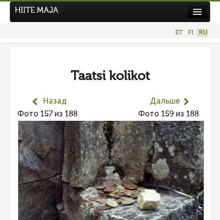
HIITE MAJA
Новости
ET
FI
RU
Фотоконкурсы
НОВЫЙ ФОТОКОНКУРС
Taatsi kolikot
Hiite kuvavõistlus 2026
ПРЕДЫДУЩИЕ КОНКУРСЫ
Назад
Дальше
Фотоконкурс 2025
Фото 157 из 188
Фото 159 из 188
Не учитываются 2025
Видео 2025
Фотоконкурс 2024
Не учитываются 2024
Видео 2024
Фотоконкурс 2023