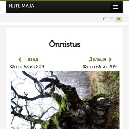
HIITE MAJA
Новости
ET
FI
RU
Фотоконкурсы
НОВЫЙ ФОТОКОНКУРС
Õnnistus
Hiite kuvavõistlus 2026
ПРЕДЫДУЩИЕ КОНКУРСЫ
Назад
Дальше
Фотоконкурс 2025
Фото 63 из 209
Фото 65 из 209
Не учитываются 2025
Видео 2025
Фотоконкурс 2024
Не учитываются 2024
Видео 2024
Фотоконкурс 2023