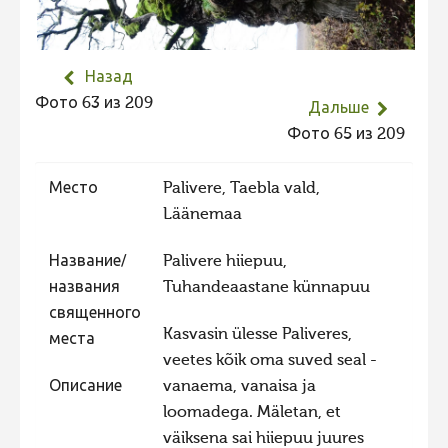
Не учитываются 2023
Видео 2023
Назад
Фотоконкурс 2022
Фото 63 из 209
Дальше
Не учитываются 2022
Фото 65 из 209
Видео 2022
Место
Palivere, Taebla vald,
Фотоконкурс 2021
Läänemaa
Видео 2021
Название/
Palivere hiiepuu,
Фотоконкурс 2020
названия
Tuhandeaastane künnapuu
Видео 2020
священного
Kasvasin ülesse Paliveres,
Фотоконкурс 2019
места
veetes kõik oma suved seal -
Фотоконкурс 2018
Описание
vanaema, vanaisa ja
Фотоконкурс 2017
loomadega. Mäletan, et
väiksena sai hiiepuu juures
Фотоконкурс 2016