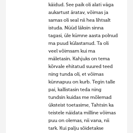
käidud. See paik oli alati väga
Фотоконкурс 2015
aukartust äratav, võimas ja
Фотоконкурс 2014
samas oli seal nii hea lihtsalt
istuda. Nüüd läksin sinna
Фотоконкурс 2013
tagasi, üle kümne aasta polnud
Фотоконкурс 2012
ma puud külastanud. Ta oli
Фотоконкурс 2011
veel võimsam kui ma
mäletasin. Kahjuks on tema
Фотоконкурс 2010
kõrvale ehitatud suured teed
Фотоконкурс 2009
ning tunda oli, et võimas
Фотоконкурс 2008
künnapuu on kurb. Tegin talle
pai, kallistasin teda ning
tundsin kuidas me mõlemad
üksteist toetasime, Tahtsin ka
teistele näidata milline võimas
puu on olemas, nii vana, nii
tark. Kui palju sõidetakse