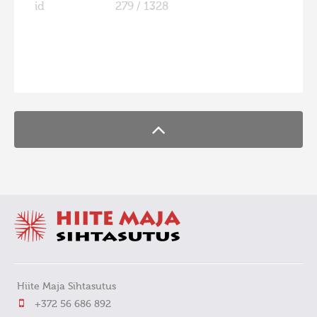
id
279 / 1328
FaLang translation system by Faboba
Hiite Maja Sihtasutus
+372 56 686 892