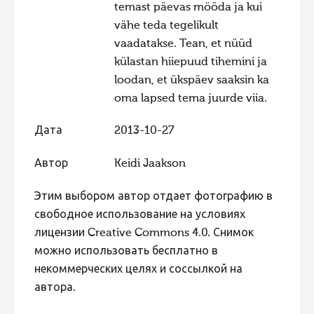
temast päevas mööda ja kui
vähe teda tegelikult
vaadatakse. Tean, et nüüd
külastan hiiepuud tihemini ja
loodan, et ükspäev saaksin ka
oma lapsed tema juurde viia.
Дата
2013-10-27
Автор
Keidi Jaakson
Этим выбором автор отдает фотографию в
свободное использование на условиях
лицензии Creative Commons 4.0. Снимок
можно использовать бесплатно в
некоммерческих целях и соссылкой на
автора.