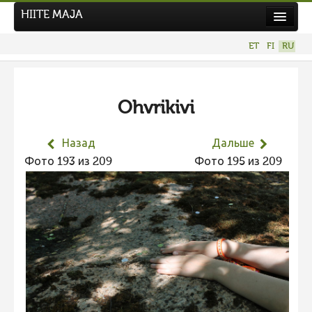
HIITE MAJA
Новости
ET
FI
RU
Фотоконкурсы
НОВЫЙ ФОТОКОНКУРС
Ohvrikivi
Hiite kuvavõistlus 2026
ПРЕДЫДУЩИЕ КОНКУРСЫ
Назад
Дальше
Фотоконкурс 2025
Фото 193 из 209
Фото 195 из 209
Не учитываются 2025
Видео 2025
Фотоконкурс 2024
Не учитываются 2024
Видео 2024
Фотоконкурс 2023