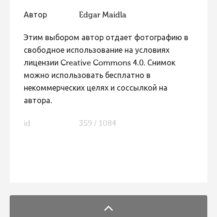
Фотоконкурс 2015
Автор
Edgar Maidla
Фотоконкурс 2014
Этим выбором автор отдает фотографию в
Фотоконкурс 2013
свободное использование на условиях
лицензии Creative Commons 4.0. Снимок
Фотоконкурс 2012
можно использовать бесплатно в
Фотоконкурс 2011
некоммерческих целях и соссылкой на
Фотоконкурс 2010
автора.
Фотоконкурс 2009
id
359 / 1084
Фотоконкурс 2008
FaLang translation system by Faboba