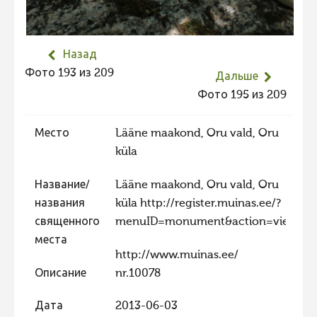
Не учитываются 2023
Видео 2023
Назад
Фотоконкурс 2022
Фото 193 из 209
Дальше
Не учитываются 2022
Фото 195 из 209
Видео 2022
Место
Lääne maakond, Oru vald, Oru
Фотоконкурс 2021
küla
Видео 2021
Название/
Lääne maakond, Oru vald, Oru
Фотоконкурс 2020
названия
küla http://register.muinas.ee/?
Видео 2020
священного
menuID=monument&action=view&id
Фотоконкурс 2019
места
http://www.muinas.ee/
Фотоконкурс 2018
Описание
nr.10078
Фотоконкурс 2017
Дата
2013-06-03
Фотоконкурс 2016