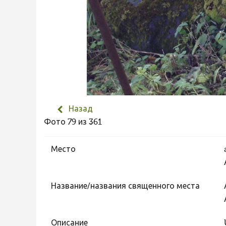
Назад
Фото 79 из 361
Место
Название/названия священного места
Описание