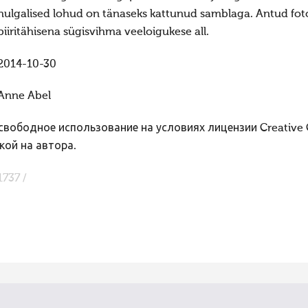
hulgalised lohud on tänaseks kattunud samblaga. Antud fotol 
piiritähisena sügisvihma veeloigukese all.
2014-10-30
Anne Abel
вободное использование на условиях лицензии Creative
кой на автора.
1737 /