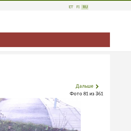
ET
FI
RU
Дальше
Фото 81 из 361