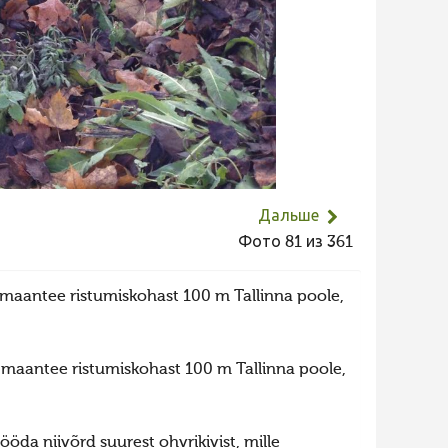
Дальше
Фото 81 из 361
 maantee ristumiskohast 100 m Tallinna poole,
 maantee ristumiskohast 100 m Tallinna poole,
da niivõrd suurest ohvrikivist, mille