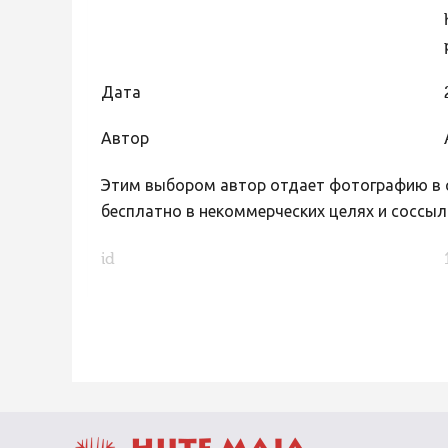
Дата
Автор
Этим выбором автор отдает фотографию в с
бесплатно в некоммерческих целях и соссыл
id
FaLang translation system by Faboba