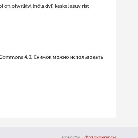
on ohvrikivi (nõiakivi) keskel asuv rist
 Commons 4.0. Снимок можно использовать
Новости
Фотоконкурсы