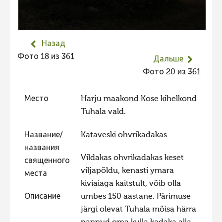
Не учитываются 2023
Видео 2023
Назад
Фотоконкурс 2022
Фото 18 из 361
Дальше
Не учитываются 2022
Фото 20 из 361
Видео 2022
Фотоконкурс 2021
Место
Harju maakond Kose kihelkond
Tuhala vald.
Видео 2021
Фотоконкурс 2020
Название/
Kataveski ohvrikadakas
названия
Видео 2020
Vildakas ohvrikadakas keset
священного
Фотоконкурс 2019
viljapõldu, kenasti ymara
места
Фотоконкурс 2018
kiviaiaga kaitstult, võib olla
Описание
umbes 150 aastane. Pärimuse
Фотоконкурс 2017
järgi olevat Tuhala mõisa härra
Фотоконкурс 2016