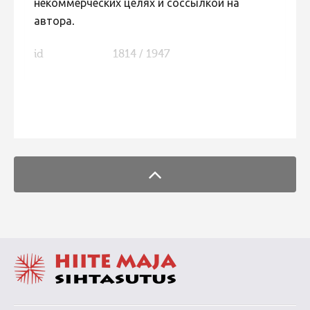
некоммерческих целях и соссылкой на
автора.
id
1814 / 1947
FaLang translation system by Faboba