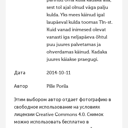
pannud oma kulla kadaka alla,
sest tol ajal olnud väga palju
Фотоконкурс 2015
kulda. Yks mees käinud igal
Фотоконкурс 2014
laupäeval kulda toomas Tln-st.
Фотоконкурс 2013
Kuid vanad inimesed olevat
vanasti iga neljapäeva õhtul
Фотоконкурс 2012
puu juures palvetamas ja
Фотоконкурс 2011
ohverdamas käinud. Kadaka
Фотоконкурс 2010
juures käiakse praegugi.
Фотоконкурс 2009
Дата
2014-10-11
Фотоконкурс 2008
Автор
Pille Porila
Этим выбором автор отдает фотографию в
свободное использование на условиях
лицензии Creative Commons 4.0. Снимок
можно использовать бесплатно в