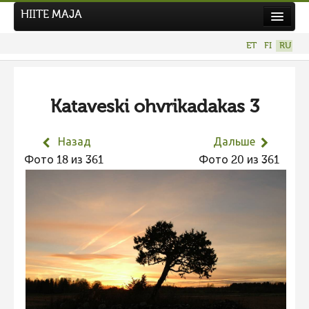
HIITE MAJA
Новости
ET
FI
RU
Фотоконкурсы
НОВЫЙ ФОТОКОНКУРС
Kataveski ohvrikadakas 3
Hiite kuvavõistlus 2026
ПРЕДЫДУЩИЕ КОНКУРСЫ
Назад
Дальше
Фотоконкурс 2025
Фото 18 из 361
Фото 20 из 361
Не учитываются 2025
Видео 2025
Фотоконкурс 2024
Не учитываются 2024
Видео 2024
Фотоконкурс 2023