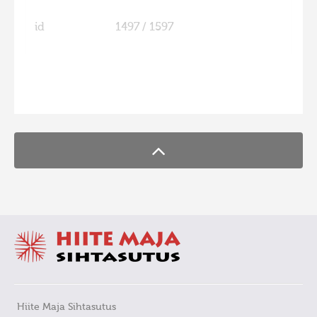
id
1497 / 1597
FaLang translation system by Faboba
Hiite Maja Sihtasutus