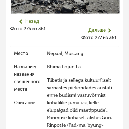
Не учитываются 2023
Видео 2023
Назад
Фотоконкурс 2022
Фото 275 из 361
Дальше
Не учитываются 2022
Фото 277 из 361
Видео 2022
Место
Nepaal, Mustang
Фотоконкурс 2021
Видео 2021
Название/
Bhima Lojun La
названия
Фотоконкурс 2020
Tiibetis ja sellega kultuuriliselt
священного
Видео 2020
sarnastes piirkondades austati
места
enne budismi vastuvõtmist
Фотоконкурс 2019
Описание
kohalikke jumalusi, kelle
Фотоконкурс 2018
elupaigad olid mäetippudel.
Фотоконкурс 2017
Pärimuse kohaselt alistas Guru
Rinpotše (Pad-ma ‘byung-
Фотоконкурс 2016