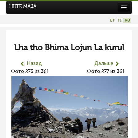
HIITE MAJA
Новости
ET
FI
RU
Фотоконкурсы
НОВЫЙ ФОТОКОНКУРС
Lha tho Bhima Lojun La kurul
Hiite kuvavõistlus 2026
ПРЕДЫДУЩИЕ КОНКУРСЫ
Назад
Дальше
Фотоконкурс 2025
Фото 275 из 361
Фото 277 из 361
Не учитываются 2025
Видео 2025
Фотоконкурс 2024
Не учитываются 2024
Видео 2024
Фотоконкурс 2023