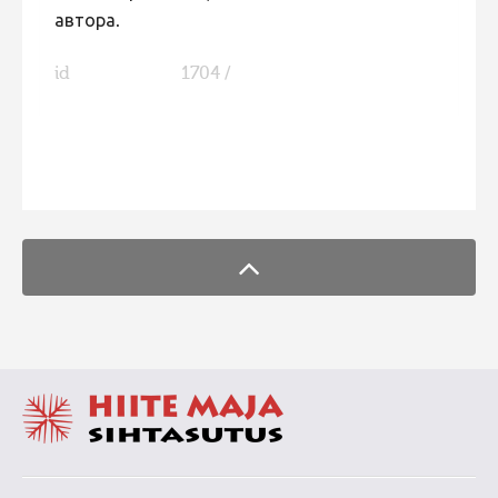
автора.
id
1704 /
FaLang translation system by Faboba