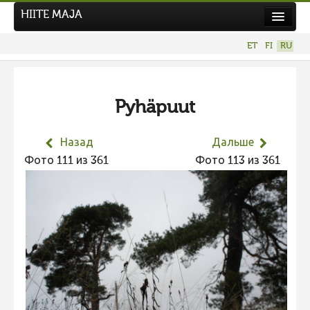
HIITE MAJA
Новости
ET
FI
RU
Фотоконкурсы
НОВЫЙ ФОТОКОНКУРС
Pyhäpuut
Hiite kuvavõistlus 2026
ПРЕДЫДУЩИЕ КОНКУРСЫ
Назад
Дальше
Фотоконкурс 2025
Фото 111 из 361
Фото 113 из 361
Не учитываются 2025
Видео 2025
Фотоконкурс 2024
Не учитываются 2024
Видео 2024
Фотоконкурс 2023