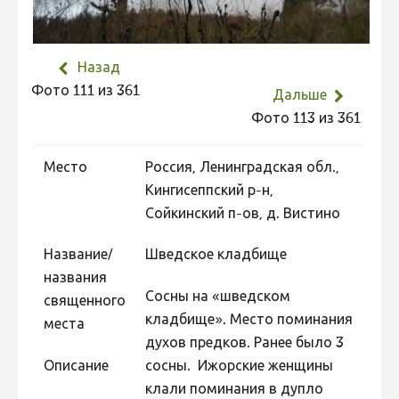
Не учитываются 2023
Видео 2023
Назад
Фотоконкурс 2022
Фото 111 из 361
Дальше
Не учитываются 2022
Фото 113 из 361
Видео 2022
Место
Россия, Ленинградская обл.,
Фотоконкурс 2021
Кингисеппский р-н,
Видео 2021
Сойкинский п-ов, д. Вистино
Фотоконкурс 2020
Название/
Шведское кладбище
Видео 2020
названия
Сосны на «шведском
Фотоконкурс 2019
священного
кладбище». Место поминания
места
Фотоконкурс 2018
духов предков. Ранее было 3
Фотоконкурс 2017
Описание
сосны. Ижорские женщины
клали поминания в дупло
Фотоконкурс 2016