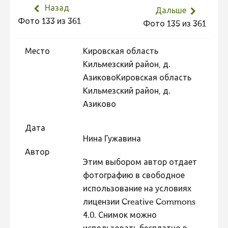
Назад
Не учитываются 2023
Дальше
Фото 133 из 361
Фото 135 из 361
Видео 2023
Фотоконкурс 2022
Место
Кировская область
Не учитываются 2022
Кильмезский район, д.
АзиковоКировская область
Видео 2022
Кильмезский район, д.
Фотоконкурс 2021
Азиково
Видео 2021
Дата
Фотоконкурс 2020
Нина Гужавина
Автор
Видео 2020
Этим выбором автор отдает
Фотоконкурс 2019
фотографию в свободное
Фотоконкурс 2018
использование на условиях
лицензии Creative Commons
Фотоконкурс 2017
4.0. Снимок можно
Фотоконкурс 2016