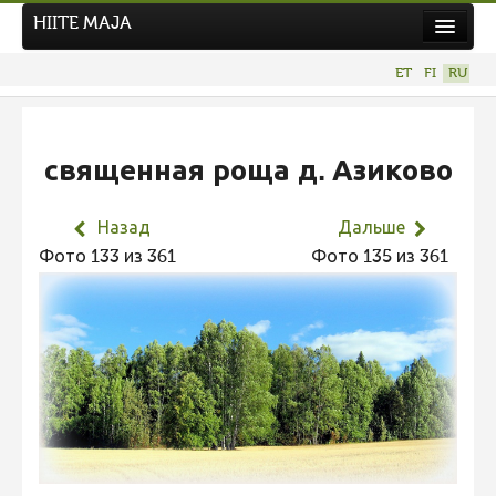
HIITE MAJA
Новости
ET
FI
RU
Фотоконкурсы
НОВЫЙ ФОТОКОНКУРС
священная роща д. Азиково
Hiite kuvavõistlus 2026
ПРЕДЫДУЩИЕ КОНКУРСЫ
Назад
Дальше
Фотоконкурс 2025
Фото 133 из 361
Фото 135 из 361
Не учитываются 2025
Видео 2025
Фотоконкурс 2024
Не учитываются 2024
Видео 2024
Фотоконкурс 2023