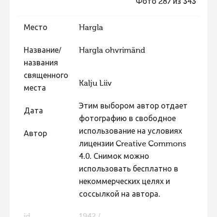
Фото 287 из 343
Фотоконкурс 2015
Место
Hargla
Фотоконкурс 2014
Фотоконкурс 2013
Название/
Hargla ohvrimänd
названия
Фотоконкурс 2012
священного
Фотоконкурс 2011
Kalju Liiv
места
Фотоконкурс 2010
Этим выбором автор отдает
Дата
Фотоконкурс 2009
фотографию в свободное
использование на условиях
Фотоконкурс 2008
Автор
лицензии Creative Commons
4.0. Снимок можно
использовать бесплатно в
некоммерческих целях и
соссылкой на автора.