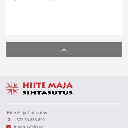
id
1942 /
FaLang translation system by Faboba
Hiite Maja Sihtasutus
+372 56 686 892
juhatus@hiis.ee