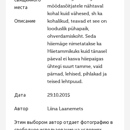
священного
möödasõitjatele nähtaval
места
Фотоконкурс 2015
kohal kuid vähesed, sh ka
Фотоконкурс 2014
Описание
kohalikud, teavad et see on
Фотоконкурс 2013
looduslik pühapaik,
ohverdamiskoht. Seda
Фотоконкурс 2012
hiiemäge nimetatakse ka
Фотоконкурс 2011
Hiietammikuks kuid tänasel
Фотоконкурс 2010
päeval ei kasva hiiepaigas
ühtegi suurt tamme, vaid
Фотоконкурс 2009
pärnad, lehised, pihlakad ja
Фотоконкурс 2008
teised lehtpuud.
Дата
29.10.2015
Автор
Liina Laanemets
Этим выбором автор отдает фотографию в