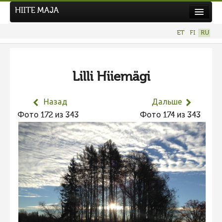
HIITE MAJA
Новости
ET
FI
RU
Фотоконкурсы
НОВЫЙ ФОТОКОНКУРС
Lilli Hiiemägi
Hiite kuvavõistlus 2026
ПРЕДЫДУЩИЕ КОНКУРСЫ
Назад
Дальше
Фотоконкурс 2025
Фото 172 из 343
Фото 174 из 343
Не учитываются 2025
Видео 2025
Фотоконкурс 2024
Не учитываются 2024
Видео 2024
Фотоконкурс 2023