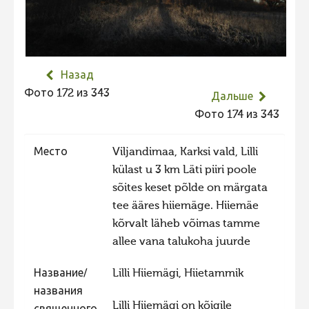
Не учитываются 2023
Видео 2023
Фотоконкурс 2022
Назад
Не учитываются 2022
Фото 172 из 343
Дальше
Видео 2022
Фото 174 из 343
Фотоконкурс 2021
Место
Viljandimaa, Karksi vald, Lilli
Видео 2021
külast u 3 km Läti piiri poole
Фотоконкурс 2020
sõites keset põlde on märgata
tee ääres hiiemäge. Hiiemäe
Видео 2020
kõrvalt läheb võimas tamme
Фотоконкурс 2019
allee vana talukoha juurde
Фотоконкурс 2018
Название/
Lilli Hiiemägi, Hiietammik
Фотоконкурс 2017
названия
Фотоконкурс 2016
Lilli Hiiemägi on kõigile