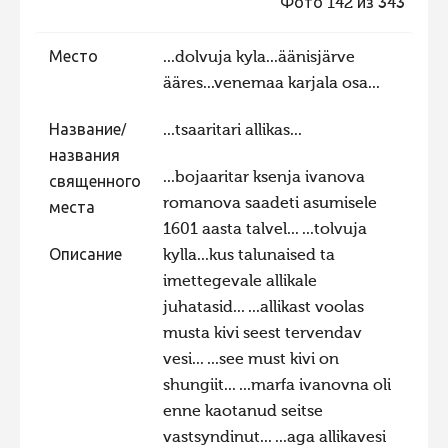
Фото 142 из 343
Фотоконкурс 2015
Место
...dolvuja kyla...äänisjärve
Фотоконкурс 2014
ääres...venemaa karjala osa...
Фотоконкурс 2013
Название/
...tsaaritari allikas...
Фотоконкурс 2012
названия
Фотоконкурс 2011
...bojaaritar ksenja ivanova
священного
Фотоконкурс 2010
romanova saadeti asumisele
места
1601 aasta talvel... ...tolvuja
Фотоконкурс 2009
Описание
kylla...kus talunaised ta
Фотоконкурс 2008
imettegevale allikale
juhatasid... ...allikast voolas
musta kivi seest tervendav
vesi... ...see must kivi on
shungiit... ...marfa ivanovna oli
enne kaotanud seitse
vastsyndinut... ...aga allikavesi