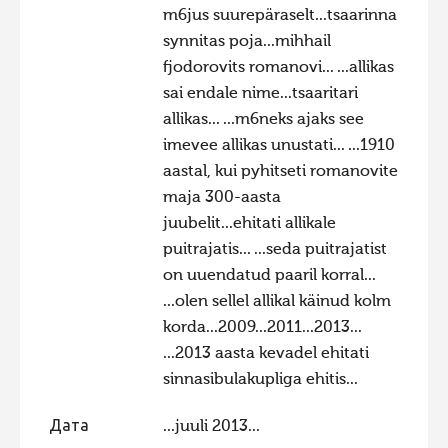
m6jus suurepäraselt...tsaarinna
synnitas poja...mihhail
fjodorovits romanovi... ...allikas
sai endale nime...tsaaritari
allikas... ...m6neks ajaks see
imevee allikas unustati... ...1910
aastal, kui pyhitseti romanovite
maja 300-aasta
juubelit...ehitati allikale
puitrajatis... ...seda puitrajatist
on uuendatud paaril korral...
...olen sellel allikal käinud kolm
korda...2009...2011...2013...
...2013 aasta kevadel ehitati
sinnasibulakupliga ehitis...
Дата
...juuli 2013...