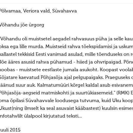
Põlvamaa, Veriora vald, Süvahavva
Võhandu jõe ürgorg
"Võhandu oli muistsetel aegadel rahvasuus püha ja selle kauni
oksa ega lille murda. Muistseid rahva tõekspidamisi ja usk
kallastel tekkisid Eesti vanimad asulad, mille tõenduseks o
Jõe ääres asusid rahva pühamud - hiied ja ohvripaigad. Põne
koobas - muistsete eestlaste jumala asukoht. Koopast voolab 
Sõjatare kaevatud Põhjasõja ajal pelgupaigaks. Praeguseks o
jäänud suur auk. Kalmatumüüri kõrgel kaldal asub esivanema
Põhjasõja-aegseid matmiskohti ja suurtükiasemeid." (RMK) E
oma õpilasi Süvahavvale loodusega tutvuma, kuid Uku koopa
Ukust(ning ilmselt ka seal asuvaist kääbastest) kuulsin esimest
infotahvlilt ülalpool kirjutatud teksti...
juuli 2015