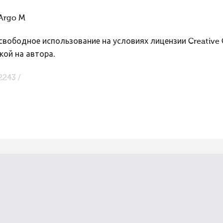
Argo M
вободное использование на условиях лицензии Creative
кой на автора.
2243 /