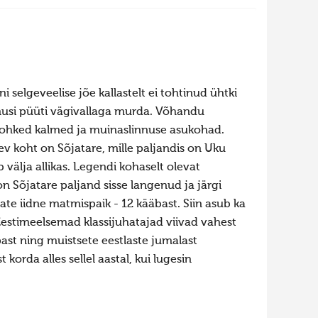
 selgeveelise jõe kallastelt ei tohtinud ühtki
umusi püüti vägivallaga murda. Võhandu
n rohked kalmed ja muinaslinnuse asukohad.
v koht on Sõjatare, mille paljandis on Uku
välja allikas. Legendi kohaselt olevat
n Sõjatare paljand sisse langenud ja järgi
te iidne matmispaik - 12 kääbast. Siin asub ka
estimeelsemad klassijuhatajad viivad vahest
st ning muistsete eestlaste jumalast
 korda alles sellel aastal, kui lugesin