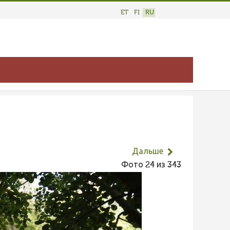
ET
FI
RU
Дальше
Фото 24 из 343