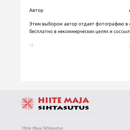
Автор
Этим выбором автор отдает фотографию в с
бесплатно в некоммерческих целях и соссыл
id
FaLang translation system by Faboba
Hiite Maja Sihtasutus