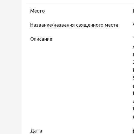
Место
Название/названия священного места
Описание
Дата