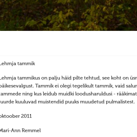
Lehmja tammik
Lehmja tammikus on palju häid pilte tehtud, see koht on üsn
päikesevalgust. Tammik ei olegi tegelikult tammik, vaid salum
tammede ning kus leidub muidki loodusharuldusi - rääkimata
juurde kuuluvad muistendid puuks muudetud pulmalistest.
oktoober 2011
Mari-Ann Remmel