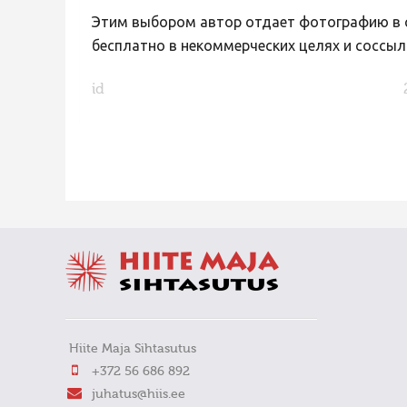
Этим выбором автор отдает фотографию в с
бесплатно в некоммерческих целях и соссыл
id
FaLang translation system by Faboba
Hiite Maja Sihtasutus
+372 56 686 892
juhatus@hiis.ee