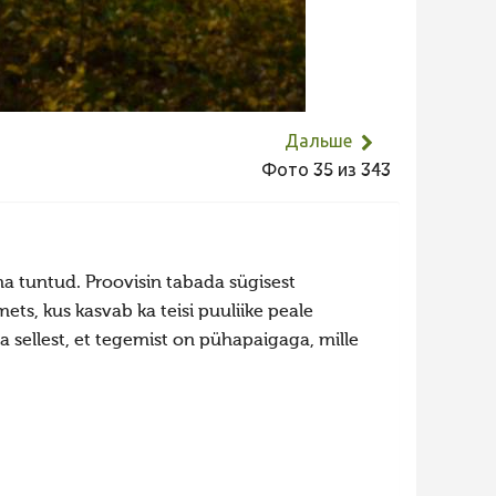
Дальше
Фото 35 из 343
a tuntud. Proovisin tabada sügisest
ets, kus kasvab ka teisi puuliike peale
 sellest, et tegemist on pühapaigaga, mille