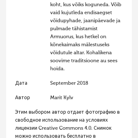
koht, kus võiks koguneda. Võib
Фотоконкурс 2015
vaid kujutleda endisaegset
Фотоконкурс 2014
võidupyhade, jaanipäevade ja
pulmade tähistamist
Фотоконкурс 2013
Armuorus, kus hetkel on
Фотоконкурс 2012
kõnekaimaks mälestuseks
Фотоконкурс 2011
võidutule altar. Kohalikena
soovime traditsioone au sees
Фотоконкурс 2010
hoida.
Фотоконкурс 2009
Дата
September 2018
Фотоконкурс 2008
Автор
Marit Kylv
Этим выбором автор отдает фотографию в
свободное использование на условиях
лицензии Creative Commons 4.0. Снимок
можно использовать бесплатно в