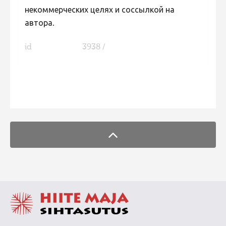
некоммерческих целях и соссылкой на
автора.
id
3938 /
FaLang translation system by Faboba