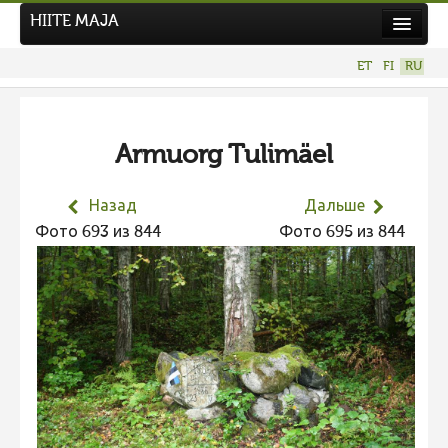
HIITE MAJA
Новости
ET
FI
RU
Фотоконкурсы
НОВЫЙ ФОТОКОНКУРС
Armuorg Tulimäel
Hiite kuvavõistlus 2026
ПРЕДЫДУЩИЕ КОНКУРСЫ
Назад
Дальше
Фотоконкурс 2025
Фото 693 из 844
Фото 695 из 844
Не учитываются 2025
Видео 2025
Фотоконкурс 2024
Не учитываются 2024
Видео 2024
Фотоконкурс 2023