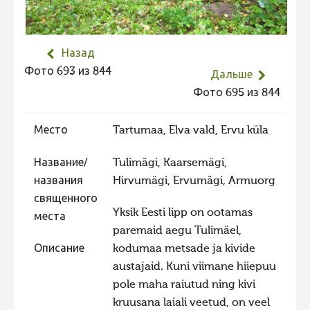
Не учитываются 2023
Видео 2023
Назад
Фотоконкурс 2022
Фото 693 из 844
Дальше
Не учитываются 2022
Фото 695 из 844
Видео 2022
Место
Tartumaa, Elva vald, Ervu küla
Фотоконкурс 2021
Видео 2021
Название/
Tulimägi, Kaarsemägi,
названия
Hirvumägi, Ervumägi, Armuorg
Фотоконкурс 2020
священного
Видео 2020
Yksik Eesti lipp on ootamas
места
paremaid aegu Tulimäel,
Фотоконкурс 2019
Описание
kodumaa metsade ja kivide
Фотоконкурс 2018
austajaid. Kuni viimane hiiepuu
Фотоконкурс 2017
pole maha raiutud ning kivi
kruusana laiali veetud, on veel
Фотоконкурс 2016