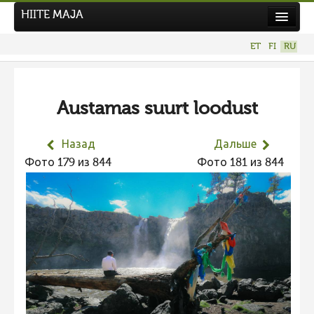
HIITE MAJA
Новости
ET
FI
RU
Фотоконкурсы
НОВЫЙ ФОТОКОНКУРС
Austamas suurt loodust
Hiite kuvavõistlus 2026
ПРЕДЫДУЩИЕ КОНКУРСЫ
Назад
Дальше
Фотоконкурс 2025
Фото 179 из 844
Фото 181 из 844
Не учитываются 2025
Видео 2025
Фотоконкурс 2024
Не учитываются 2024
Видео 2024
Фотоконкурс 2023