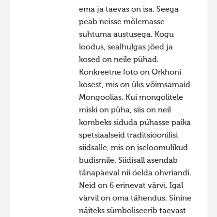
ema ja taevas on isa. Seega
Фотоконкурс 2015
peab neisse mõlemasse
Фотоконкурс 2014
suhtuma austusega. Kogu
loodus, sealhulgas jõed ja
Фотоконкурс 2013
kosed on neile pühad.
Фотоконкурс 2012
Konkreetne foto on Orkhoni
Фотоконкурс 2011
kosest, mis on üks võimsamaid
Mongoolias. Kui mongolitele
Фотоконкурс 2010
miski on püha, siis on neil
Фотоконкурс 2009
kombeks siduda pühasse paika
Фотоконкурс 2008
spetsiaalseid traditsioonilisi
siidsalle, mis on iseloomulikud
budismile. Siidisall asendab
tänapäeval nii öelda ohvriandi.
Neid on 6 erinevat värvi. Igal
värvil on oma tähendus. Sinine
näiteks sümboliseerib taevast