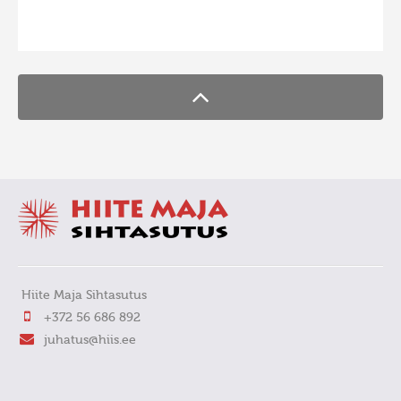
FaLang translation system by Faboba
Hiite Maja Sihtasutus
+372 56 686 892
juhatus@hiis.ee