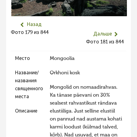
Не учитываются 2023
Видео 2023
Назад
Фотоконкурс 2022
Фото 179 из 844
Дальше
Не учитываются 2022
Фото 181 из 844
Видео 2022
Место
Mongoolia
Фотоконкурс 2021
Видео 2021
Название/
Orkhoni kosk
названия
Фотоконкурс 2020
Mongolid on nomaadirahvas.
священного
Видео 2020
Ka tänase päevani on 30%
места
Фотоконкурс 2019
sealsest rahvastikust rändava
Описание
elustiiliga. Just selline elustiil
Фотоконкурс 2018
on pannud nad austama kohati
Фотоконкурс 2017
karmi loodust (külmad talved,
Фотоконкурс 2016
kõrb). Nad usuvad, et maa on