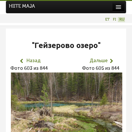
HIITE MAJA
Новости
ET
FI
RU
Фотоконкурсы
НОВЫЙ ФОТОКОНКУРС
"Гейзерово озеро"
Hiite kuvavõistlus 2026
ПРЕДЫДУЩИЕ КОНКУРСЫ
Назад
Дальше
Фотоконкурс 2025
Фото 603 из 844
Фото 605 из 844
Не учитываются 2025
Видео 2025
Фотоконкурс 2024
Не учитываются 2024
Видео 2024
Фотоконкурс 2023