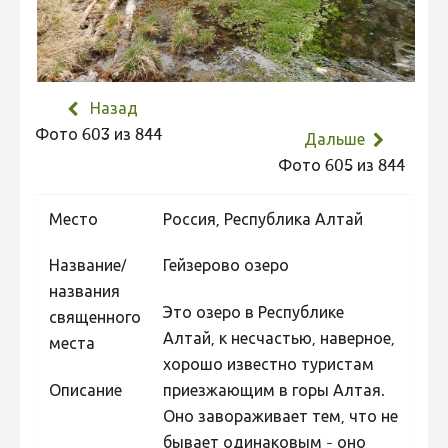
Не учитываются 2023
Видео 2023
Фотоконкурс 2022
Назад
Не учитываются 2022
Фото 603 из 844
Дальше
Видео 2022
Фото 605 из 844
Фотоконкурс 2021
Место
Россия, Республика Алтай
Видео 2021
Фотоконкурс 2020
Название/
Гейзерово озеро
названия
Видео 2020
Это озеро в Республике
священного
Фотоконкурс 2019
Алтай, к несчастью, наверное,
места
хорошо известно туристам
Фотоконкурс 2018
Описание
приезжающим в горы Алтая.
Фотоконкурс 2017
Оно завораживает тем, что не
Фотоконкурс 2016
бывает одинаковым - оно