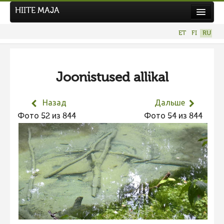
HIITE MAJA
Новости
ET
FI
RU
Фотоконкурсы
НОВЫЙ ФОТОКОНКУРС
Joonistused allikal
Hiite kuvavõistlus 2026
ПРЕДЫДУЩИЕ КОНКУРСЫ
Назад
Дальше
Фотоконкурс 2025
Фото 52 из 844
Фото 54 из 844
Не учитываются 2025
Видео 2025
Фотоконкурс 2024
Не учитываются 2024
Видео 2024
Фотоконкурс 2023