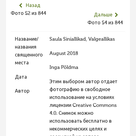
Назад
Не учитываются 2023
Фото 52 из 844
Дальше
Видео 2023
Фото 54 из 844
Фотоконкурс 2022
Не учитываются 2022
Название/
Saula Siniallikad, Valgeallikas
названия
Видео 2022
August 2018
священного
Фотоконкурс 2021
места
Inga Põldma
Видео 2021
Дата
Фотоконкурс 2020
Этим выбором автор отдает
фотографию в свободное
Видео 2020
Автор
использование на условиях
Фотоконкурс 2019
лицензии Creative Commons
Фотоконкурс 2018
4.0. Снимок можно
использовать бесплатно в
Фотоконкурс 2017
некоммерческих целях и
Фотоконкурс 2016