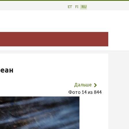
ET
FI
RU
кеан
Дальше
Фото 14 из 844