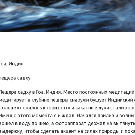
Гоа, Индия
пещера садху
Пещера садху в Гоа, Индия. Место постоянных медитаций 
медитирует в глубине пещеры снаружи бушует Индийский о
Солнце клонилось к горизонту и закатные лучи стали хор
Именно этого момента я и ждал. Начался прилив и волны 
вошел в воду по шею, а фотоаппарат держал на вытянуты
выдержку, чтобы сделать акцент на силах природы и пок