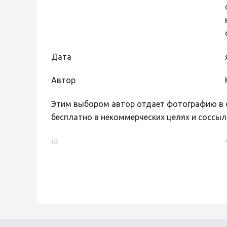
Дата
Автор
Этим выбором автор отдает фотографию в с
бесплатно в некоммерческих целях и соссыл
id
FaLang translation system by Faboba