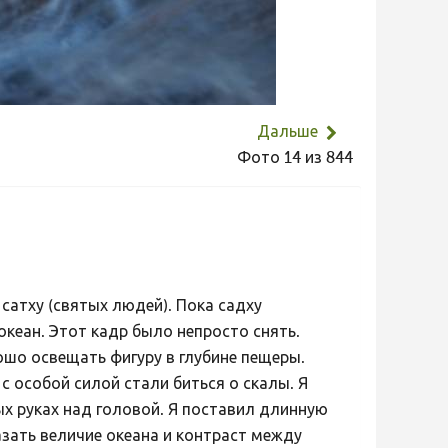
Дальше
Фото 14 из 844
сатху (святых людей). Пока садху
кеан. Этот кадр было непросто снять.
ошо освещать фигуру в глубине пещеры.
с особой силой стали биться о скалы. Я
х руках над головой. Я поставил длинную
азать величие океана и контраст между