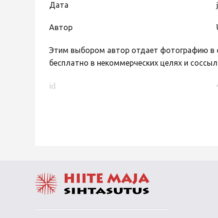
Дата
Автор
Этим выбором автор отдает фотографию в с
бесплатно в некоммерческих целях и соссыл
id
FaLang translation system by Faboba