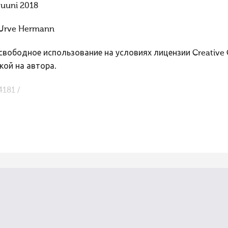
juuni 2018
Urve Hermann
вободное использование на условиях лицензии Creative
кой на автора.
4181 /