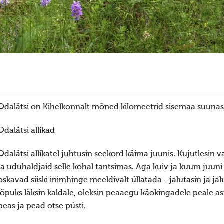
Odalätsi on Kihelkonnalt mõned kilomeetrid sisemaa suuna
Odalätsi allikad
Odalätsi allikatel juhtusin seekord käima juunis. Kujutlesi
ja uduhaldjaid selle kohal tantsimas. Aga kuiv ja kuum juuni
oskavad siiski inimhinge meeldivalt üllatada - jalutasin ja jalu
lõpuks läksin kaldale, oleksin peaaegu käokingadele peale as
peas ja pead otse püsti.