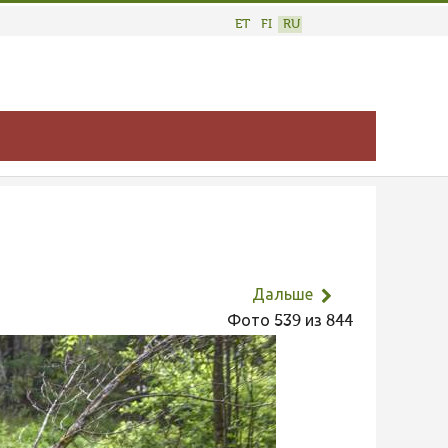
ET
FI
RU
Дальше
Фото 539 из 844