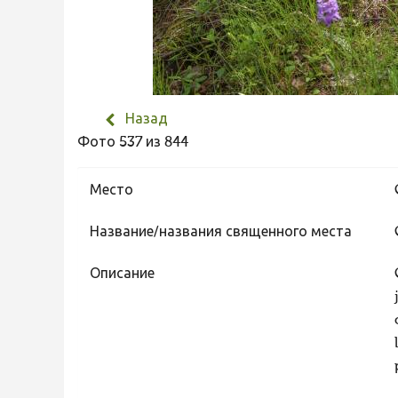
Назад
Фото 537 из 844
Место
Название/названия священного места
Описание