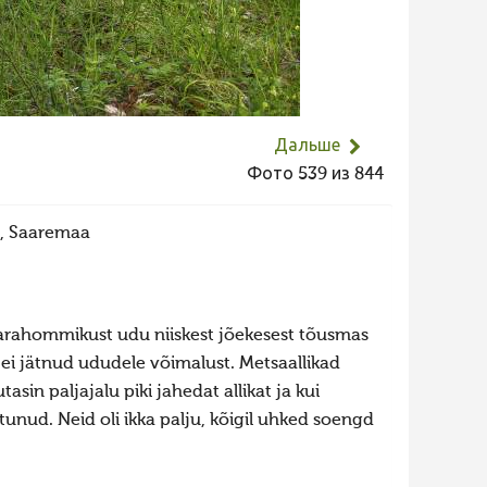
Дальше
Фото 539 из 844
s, Saaremaa
n varahommikust udu niiskest jõekesest tõusmas
 ei jätnud ududele võimalust. Metsaallikad
tasin paljajalu piki jahedat allikat ja kui
tunud. Neid oli ikka palju, kõigil uhked soengd