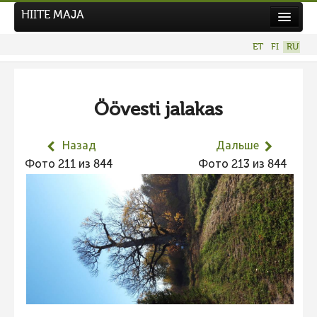
HIITE MAJA
Новости
ET
FI
RU
Фотоконкурсы
НОВЫЙ ФОТОКОНКУРС
Öövesti jalakas
Hiite kuvavõistlus 2026
ПРЕДЫДУЩИЕ КОНКУРСЫ
Назад
Дальше
Фотоконкурс 2025
Фото 211 из 844
Фото 213 из 844
Не учитываются 2025
Видео 2025
Фотоконкурс 2024
Не учитываются 2024
Видео 2024
Фотоконкурс 2023