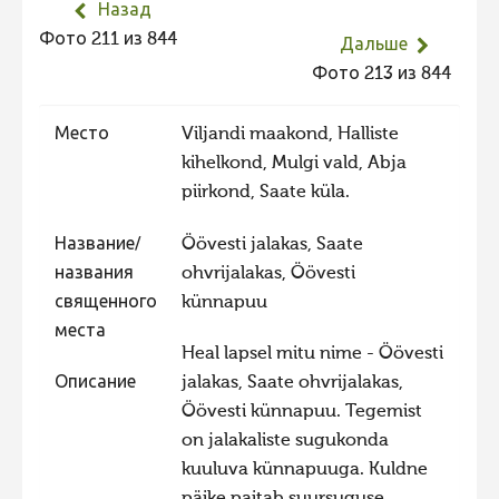
Назад
Не учитываются 2023
Фото 211 из 844
Дальше
Видео 2023
Фото 213 из 844
Фотоконкурс 2022
Место
Viljandi maakond, Halliste
Не учитываются 2022
kihelkond, Mulgi vald, Abja
Видео 2022
piirkond, Saate küla.
Фотоконкурс 2021
Название/
Öövesti jalakas, Saate
Видео 2021
названия
ohvrijalakas, Öövesti
Фотоконкурс 2020
священного
künnapuu
места
Видео 2020
Heal lapsel mitu nime - Öövesti
Фотоконкурс 2019
Описание
jalakas, Saate ohvrijalakas,
Öövesti künnapuu. Tegemist
Фотоконкурс 2018
on jalakaliste sugukonda
Фотоконкурс 2017
kuuluva künnapuuga. Kuldne
Фотоконкурс 2016