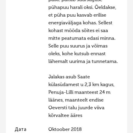
päike paitab suursuguse
pühapuu harali oksi. Öeldakse,
Фотоконкурс 2015
et püha puu kasvab erilise
Фотоконкурс 2014
energiaväljaga kohas. Sellest
Фотоконкурс 2013
kohast mööda sõites ei saa
mitte peatumata edasi minna.
Фотоконкурс 2012
Selle puu suurus ja võimas
Фотоконкурс 2011
oleks, kohe kutsub ennast
Фотоконкурс 2010
lähemalt uurima ja tunnetama.
Фотоконкурс 2009
Jalakas asub Saate
Фотоконкурс 2008
külasüdamest u 2,3 km kagus,
Penuja-Lilli maanteest 24 m
läänes, maanteelt endise
Oeversti talu juurde viiva
kõrvaltee ääres
Дата
Oktoober 2018