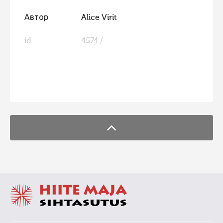
Автор
Alice Virit
id
4574 /
FaLang translation system by Faboba