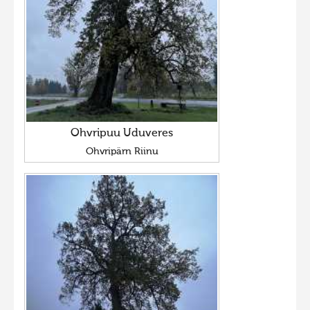
Ohvripuu Uduveres
Ohvripärn Riinu