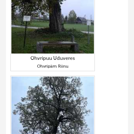
Ohvripuu Uduveres
Ohvripärn Riinu