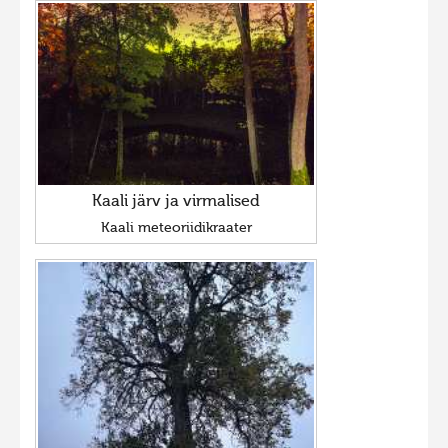
Kaali järv ja virmalised
Kaali meteoriidikraater