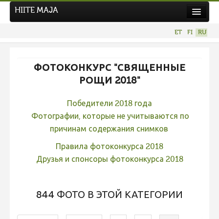
HIITE MAJA
Новости
ET
FI
RU
Фотоконкурсы
НОВЫЙ ФОТОКОНКУРС
ФОТОКОНКУРС "СВЯЩЕННЫЕ
Hiite kuvavõistlus 2026
РОЩИ 2018"
ПРЕДЫДУЩИЕ КОНКУРСЫ
Победители 2018 года
Фотоконкурс 2025
Фотографии, которые не учитываются по
Не учитываются 2025
причинам содержания снимков
Видео 2025
Правила фотоконкурса 2018
Друзья и спонсоры фотоконкурса 2018
Фотоконкурс 2024
Не учитываются 2024
844 ФОТО В ЭТОЙ КАТЕГОРИИ
Видео 2024
Фотоконкурс 2023