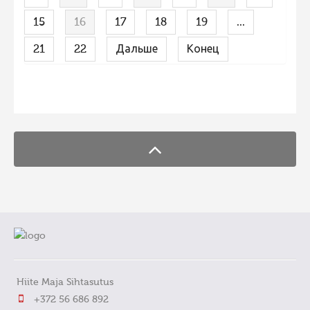
15
16
17
18
19
...
21
22
Дальше
Конец
FaLang translation system by Faboba
Hiite Maja Sihtasutus
+372 56 686 892