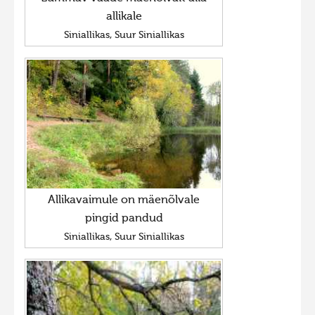
allikale
Siniallikas, Suur Siniallikas
Allikavaimule on mäenõlvale
pingid pandud
Siniallikas, Suur Siniallikas