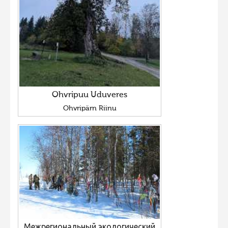
Ohvripuu Uduveres
Ohvripärn Riinu
Межрегиональный экологический