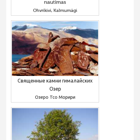
nautimas
Ohvrikivi, Kalmumägi
Священные камни гималайских
Озер
Озеро Тсо Морири