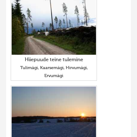
Hiiepuude teine tulemine
Tulimägi, Kaarsemägi, Hirvumägi,
Ervumägi