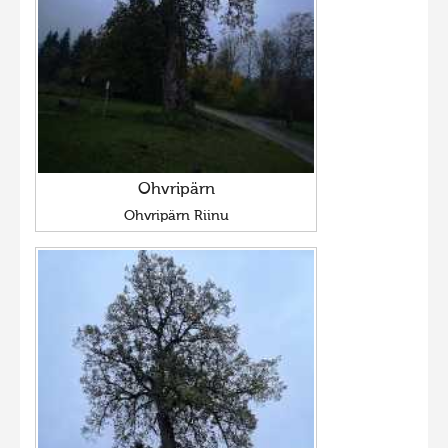
Ohvripärn
Ohvripärn Riinu