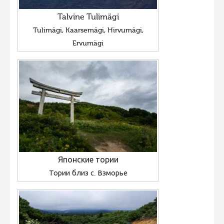
Talvine Tulimägi
Tulimägi, Kaarsemägi, Hirvumägi,
Ervumägi
Японские тории
Тории близ с. Взморье