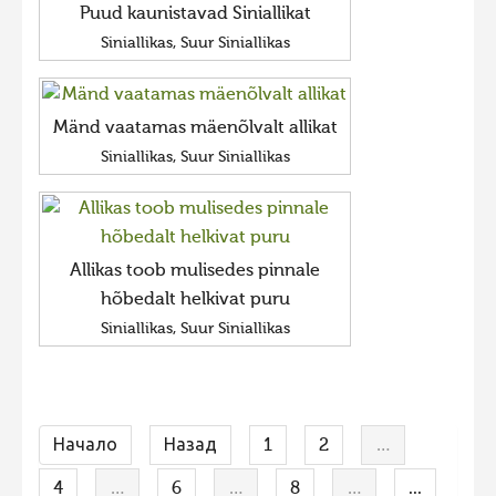
Puud kaunistavad Siniallikat
Siniallikas, Suur Siniallikas
Mänd vaatamas mäenõlvalt allikat
Siniallikas, Suur Siniallikas
Allikas toob mulisedes pinnale
hõbedalt helkivat puru
Siniallikas, Suur Siniallikas
Начало
Назад
1
2
…
4
…
6
…
8
…
...