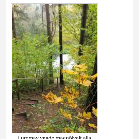
Lummav vaade mäenõlvalt alla