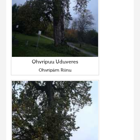
Ohvripuu Uduveres
Ohvripärn Riinu