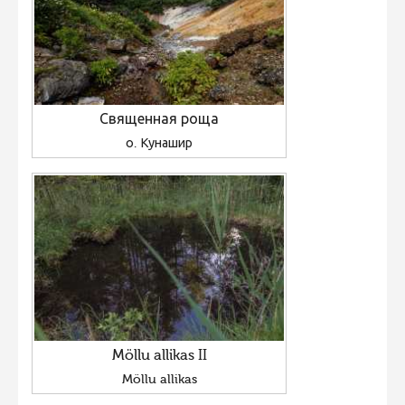
Священная роща
о. Кунашир
Möllu allikas II
Möllu allikas