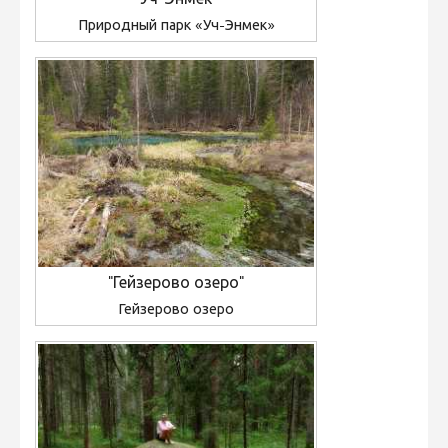
Уч-Энмек
Природный парк «Уч-Энмек»
"Гейзерово озеро"
Гейзерово озеро