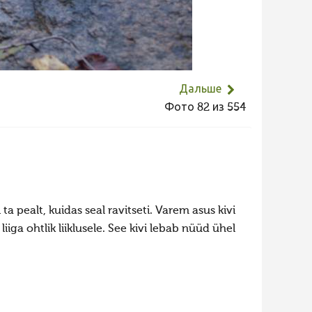
Дальше
Фото 82 из 554
ta pealt, kuidas seal ravitseti. Varem asus kivi
 liiga ohtlik liiklusele. See kivi lebab nüüd ühel