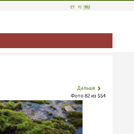
ET
FI
RU
Дальше
Фото 82 из 554