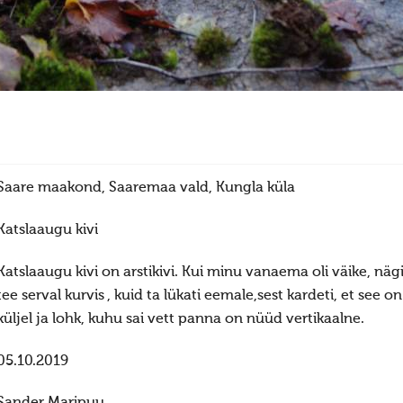
Saare maakond, Saaremaa vald, Kungla küla
Katslaaugu kivi
Katslaaugu kivi on arstikivi. Kui minu vanaema oli väike, nägi 
tee serval kurvis , kuid ta lükati eemale,sest kardeti, et see on
küljel ja lohk, kuhu sai vett panna on nüüd vertikaalne.
05.10.2019