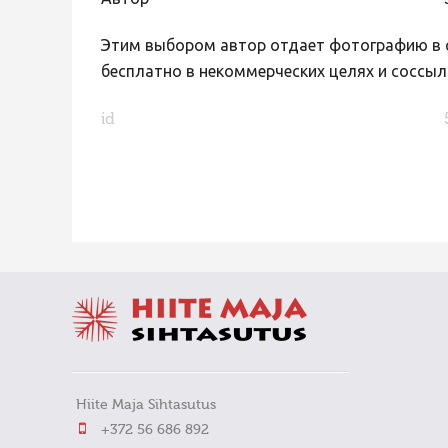
Автор
Этим выбором автор отдает фотографию в с
бесплатно в некоммерческих целях и соссыл
id
FaLang translation system by Faboba
Hiite Maja Sihtasutus
+372 56 686 892