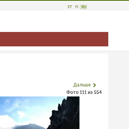
ET
FI
RU
Дальше
Фото 111 из 554