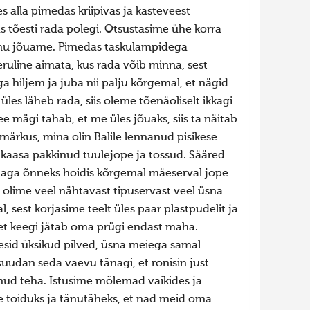
s alla pimedas kriipivas ja kasteveest
s tõesti rada polegi. Otsustasime ühe korra
uhu jõuame. Pimedas taskulampidega
ruline aimata, kus rada võib minna, sest
 hiljem ja juba nii palju kõrgemal, et nägid
üles läheb rada, siis oleme tõenäoliselt ikkagi
see mägi tahab, et me üles jõuaks, siis ta näitab
hemärkus, mina olin Balile lennanud pisikese
n kaasa pakkinud tuulejope ja tossud. Sääred
, aga õnneks hoidis kõrgemal mäeserval jope
 olime veel nähtavast tipuservast veel üsna
, sest korjasime teelt üles paar plastpudelit ja
 et keegi jätab oma prügi endast maha.
esid üksikud pilved, üsna meiega samal
suudan seda vaevu tänagi, et ronisin just
nud teha. Istusime mõlemad vaikides ja
le toiduks ja tänutäheks, et nad meid oma