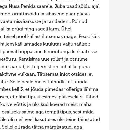
ega Nusa Penida saarele. Juba paadisõidu ajal
 mootorrattasõidu ja sibasime paar päeva
 vaatamisväärsuste ja randadeni. Polnud
eal ka prügi ning sageli lärm. Ühel
teisel pool kallast ilutsemas mäge. Peast käis
i hiljem kail lamades kuulutas valjuhäälselt
 päeval hüppasime 6 mootoriga kiirkaatrisse
etõusu. Rentisime uue rolleri ja otsisime
eada saanud, et tegemist on kohalike püha
ktiivne vulkaan. Täpsemat infot otsides, ei
tte. Selle peale me ei tulnudki, et uurida
mbes kell 3, et jõuda pimedas rolleriga lähima
s, et näha tipust esimesi päikesekiiri. Tähed
 kurve võttis ja üksikud koerad meist maha
osaliseks saime aga templi tipus, sest mida
dile oli meil veel kasutuses üks teine täiustatud
ellel oli rada täitsa märgistatud, aga