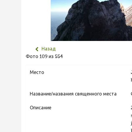
Назад
Фото 109 из 554
Место
Название/названия священного места
Описание