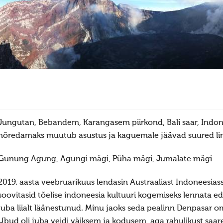
Jungutan, Bebandem, Karangasem piirkond, Bali saar, Indon
hõredamaks muutub asustus ja kaguemale jäävad suured li
Gunung Agung, Agungi mägi, Püha mägi, Jumalate mägi
2019. aasta veebruarikuus lendasin Austraaliast Indoneesiass
soovitasid tõelise indoneesia kultuuri kogemiseks lennata eda
juba liialt läänestunud. Minu jaoks seda pealinn Denpasar oma
Ubud oli juba veidi väiksem ja kodusem, aga rahulikust saare k