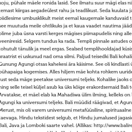
koju, pühale mäele ronida lasid. See ilmatu suur mägi elas
temast kiirgas aegadeülest rahu ja teadlikust. Seda kuulata 
piidlesime umbusklikult meist eemal kaugemale kanduvaid tos
see muutuda meile ohtlikuks ja et kaua vaadet nautima jääda 
olime juba üsna varsti kerges mägises piimapudelis ning al
veeniresid. Selgem tundus ka rada. Templi pinnale astudes
tohutult tänulik ja meel ergas. Sealsed templihooldajad küsis
kraatrist ei uskunud nad oma silmi. Paljud teisedki Bali kohal
Gunung Agungi otsas kahekesi ära käisime. See oli kindlast
pühapaiga kogemises. Alles hiljem mäe kohta rohkem uurides s
just seda mäge peetakse universumi teljeks. Kohalike jaok
ning selle teisel küljel asub ka üks kõige erakordsemaid Bali
Arvatakse, et mäel elab ka Mahadiwa ülim ilming, kelleks on L
Agungi ka universumi teljeks. Bali müüdid räägivad, et Agu
Merust, mis oli varem universumi metafüüsiline, spirituaal
taevaga. Hindu tekstidest selgub, et Hindu jumalused jagasi
Bali, Java ja Lomboki saarte vahel. (Allikas: http://www.balir