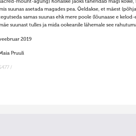
sacred-mount-agung) Kohalike jaoks tähendab mägi kõike, 
mis suunas asetada magades pea. Öeldakse, et mäest (põhjast
tegutseda samas suunas ehk mere poole (lõunaase e kelod-e
mäe suunast tulles ja mida ookeanile lähemale see rahutu
veebruar 2019
Maia Pruuli
5477 /