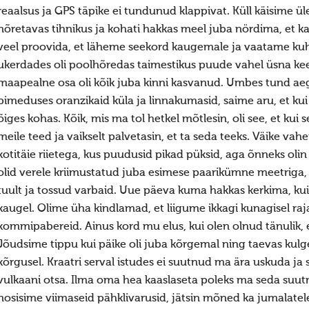
reaalsus ja GPS täpike ei tundunud klappivat. Küll käisime üle
nõretavas tihnikus ja kohati hakkas meel juba nördima, et ka
veel proovida, et läheme seekord kaugemale ja vaatame k
ukerdades oli poolhõredas taimestikus puude vahel üsna kee
maapealne osa oli kõik juba kinni kasvanud. Umbes tund aega
pimeduses oranzikaid küla ja linnakumasid, saime aru, et kui 
õiges kohas. Kõik, mis ma tol hetkel mõtlesin, oli see, et kui 
meile teed ja vaikselt palvetasin, et ta seda teeks. Väike va
kotitäie riietega, kus puudusid pikad püksid, aga õnneks oli
olid verele kriimustatud juba esimese paarikümne meetriga
tuult ja tossud varbaid. Uue päeva kuma hakkas kerkima, kui
kaugel. Olime üha kindlamad, et liigume ikkagi kunagisel rajal
kommipabereid. Ainus kord mu elus, kui olen olnud tänulik,
Jõudsime tippu kui päike oli juba kõrgemal ning taevas kulg
kõrgusel. Kraatri serval istudes ei suutnud ma ära uskuda ja 
vulkaani otsa. Ilma oma hea kaaslaseta poleks ma seda suut
nosisime viimaseid pähklivarusid, jätsin mõned ka jumalate