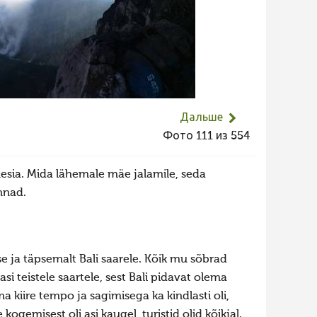
Дальше
Фото 111 из 554
esia. Mida lähemale mäe jalamile, seda
nnad.
e ja täpsemalt Bali saarele. Kõik mu sõbrad
si teistele saartele, sest Bali pidavat olema
 kiire tempo ja sagimisega ka kindlasti oli,
ogemisest oli asi kaugel, turistid olid kõikjal.