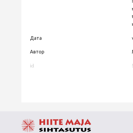
Дата
Автор
id
FaLang translation system by Faboba