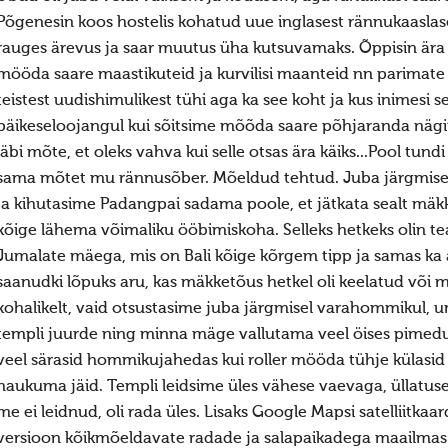
Põgenesin koos hostelis kohatud uue inglasest rännukaaslas
rauges ärevus ja saar muutus üha kutsuvamaks. Õppisin ära
mööda saare maastikuteid ja kurvilisi maanteid nn parimate
teistest uudishimulikest tühi aga ka see koht ja kus inimesi s
päikeseloojangul kui sõitsime mõõda saare põhjaranda nägin 
läbi mõte, et oleks vahva kui selle otsas ära käiks...Pool tund
sama mõtet mu rännusõber. Mõeldud tehtud. Juba järgmisel
ja kihutasime Padangpai sadama poole, et jätkata sealt mäkk
kõige lähema võimaliku ööbimiskoha. Selleks hetkeks olin t
Jumalate mäega, mis on Bali kõige kõrgem tipp ja samas ka a
saanudki lõpuks aru, kas mäkketõus hetkel oli keelatud või mi
kohalikelt, vaid otsustasime juba järgmisel varahommikul, u
templi juurde ning minna mäge vallutama veel öises pimeduse
veel särasid hommikujahedas kui roller mööda tühje külasid
haukuma jäid. Templi leidsime üles vähese vaevaga, üllatuse 
me ei leidnud, oli rada üles. Lisaks Google Mapsi satelliitkaar
versioon kõikmõeldavate radade ja salapaikadega maailmas. S