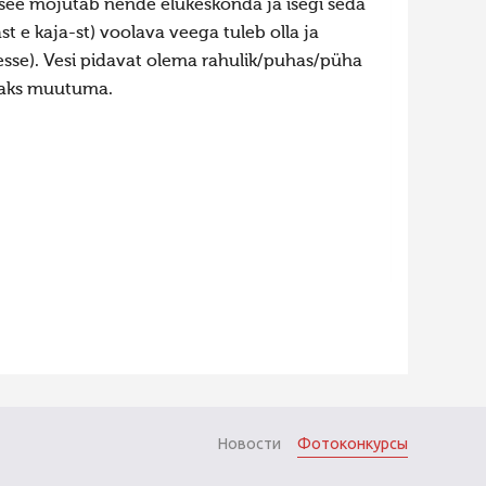
see mõjutab nende elukeskonda ja isegi seda
 e kaja-st) voolava veega tuleb olla ja
sse). Vesi pidavat olema rahulik/puhas/püha
maks muutuma.
Новости
Фотоконкурсы