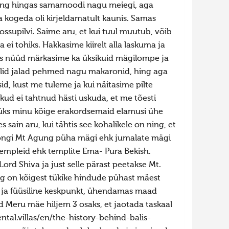
 ning hingas samamoodi nagu meiegi, aga
ja kogeda oli kirjeldamatult kaunis. Samas
supilvi. Saime aru, et kui tuul muutub, võib
ei tohiks. Hakkasime kiirelt alla laskuma ja
les nüüd märkasime ka üksikuid mägilompe ja
 olid jalad pehmed nagu makaronid, hing aga
id, kust me tuleme ja kui näitasime pilte
ikud ei tahtnud hästi uskuda, et me tõesti
i üks minu kõige erakordsemaid elamusi ühe
ain aru, kui tähtis see kohalikele on ning, et
s ongi Mt Agung püha mägi ehk jumalate mägi
 templeid ehk templite Ema- Pura Bekish.
ord Shiva ja just selle pärast peetakse Mt.
ng on kõigest tükike hindude pühast mäest
ne ja füüsiline keskpunkt, ühendamas maad
d Meru mäe hiljem 3 osaks, et jaotada taskaal
ental.villas/en/the-history-behind-balis-