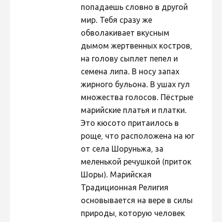
попадаешь словно в другой
Фотоконкурс 2015
мир. Тебя сразу же
Фотоконкурс 2014
обволакивает вкусным
дымом жертвенных костров,
Фотоконкурс 2013
на голову сыплет пепел и
Фотоконкурс 2012
семена липа. В носу запах
Фотоконкурс 2011
жирного бульона. В ушах гул
множества голосов. Пёстрые
Фотоконкурс 2010
марийские платья и платки.
Фотоконкурс 2009
Это кюсото притаилось в
Фотоконкурс 2008
роще, что расположена на юг
от села Шоруньжа, за
меленькой речушкой (приток
Шоры). Марийская
Традиционная Религия
основывается на вере в силы
природы, которую человек