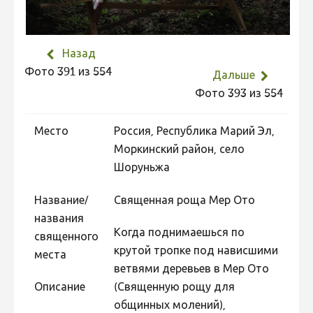
Не учитываются 2023
Видео 2023
Назад
Фотоконкурс 2022
Фото 391 из 554
Дальше
Не учитываются 2022
Фото 393 из 554
Видео 2022
Место
Россия, Республика Марий Эл,
Фотоконкурс 2021
Моркинский район, село
Видео 2021
Шоруньжа
Фотоконкурс 2020
Название/
Священная роща Мер Ото
Видео 2020
названия
Когда поднимаешься по
Фотоконкурс 2019
священного
крутой тропке под нависшими
места
Фотоконкурс 2018
ветвями деревьев в Мер Ото
Фотоконкурс 2017
Описание
(Священную рощу для
общинных молений),
Фотоконкурс 2016