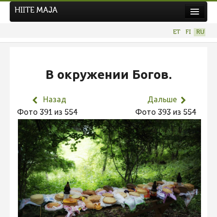
HIITE MAJA
Новости
ET
FI
RU
Фотоконкурсы
НОВЫЙ ФОТОКОНКУРС
В окружении Богов.
Hiite kuvavõistlus 2026
ПРЕДЫДУЩИЕ КОНКУРСЫ
Назад
Дальше
Фотоконкурс 2025
Фото 391 из 554
Фото 393 из 554
Не учитываются 2025
Видео 2025
Фотоконкурс 2024
Не учитываются 2024
Видео 2024
Фотоконкурс 2023