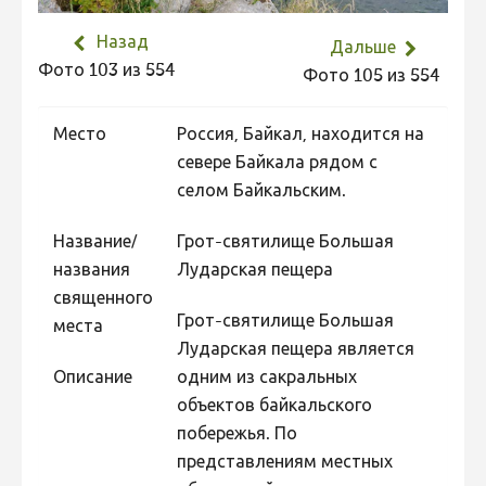
Не учитываются 2023
Назад
Дальше
Видео 2023
Фото 103 из 554
Фото 105 из 554
Фотоконкурс 2022
Место
Россия, Байкал, находится на
Не учитываются 2022
севере Байкала рядом с
Видео 2022
селом Байкальским.
Фотоконкурс 2021
Название/
Грот-святилище Большая
Видео 2021
названия
Лударская пещера
Фотоконкурс 2020
священного
Грот-святилище Большая
Видео 2020
места
Лударская пещера является
Фотоконкурс 2019
Описание
одним из сакральных
Фотоконкурс 2018
объектов байкальского
побережья. По
Фотоконкурс 2017
представлениям местных
Фотоконкурс 2016