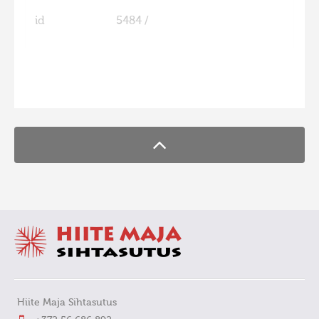
id
5484 /
FaLang translation system by Faboba
Hiite Maja Sihtasutus