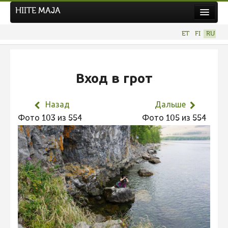
HIITE MAJA
Новости
ET
FI
RU
Фотоконкурсы
НОВЫЙ ФОТОКОНКУРС
Вход в грот
Hiite kuvavõistlus 2026
ПРЕДЫДУЩИЕ КОНКУРСЫ
Назад
Дальше
Фотоконкурс 2025
Фото 103 из 554
Фото 105 из 554
Не учитываются 2025
Видео 2025
Фотоконкурс 2024
Не учитываются 2024
Видео 2024
Фотоконкурс 2023