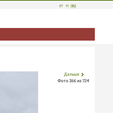
ET
FI
RU
Дальше
Фото 366 из 724