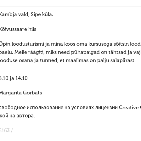
Kambja vald, Sipe küla.
Kõivussaare hiis
Õpin loodusturismi ja mina koos oma kursusega sõitsin loodus
paelu. Meile räägiti, miks need pühapaigad on tähtsad ja vaj
looduse osana ja tunned, et maailmas on palju salapärast.
8.10 ja 14.10
Margarita Gorbats
вободное использование на условиях лицензии Creative
кой на автора.
6163 /