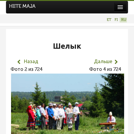
HIITE MAJA
Новости
ET
FI
RU
Фотоконкурсы
НОВЫЙ ФОТОКОНКУРС
Шелык
Hiite kuvavõistlus 2026
ПРЕДЫДУЩИЕ КОНКУРСЫ
Назад
Дальше
Фотоконкурс 2025
Фото 2 из 724
Фото 4 из 724
Не учитываются 2025
Видео 2025
Фотоконкурс 2024
Не учитываются 2024
Видео 2024
Фотоконкурс 2023