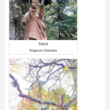
hiied
Kiigeoru hiiesalu