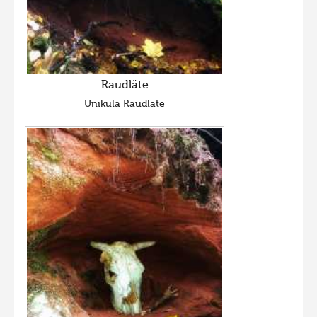
Raudläte
Uniküla Raudläte