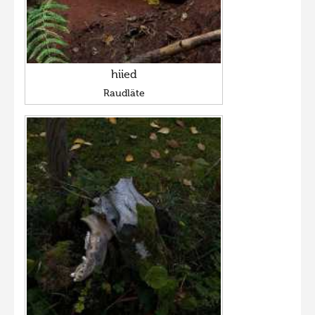
hiied
Raudläte