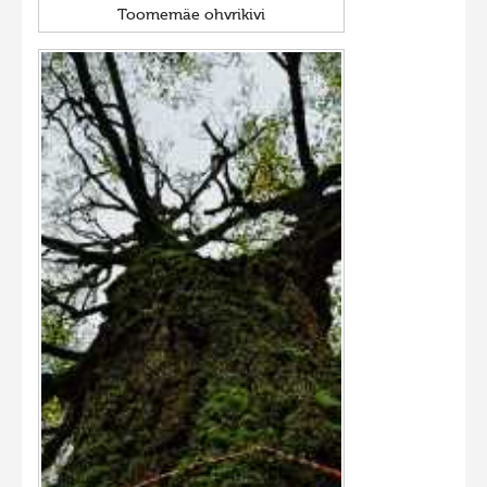
Toomemäe ohvrikivi