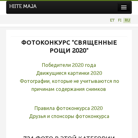
HIITE MAJA
Новости
ET
FI
RU
Фотоконкурсы
НОВЫЙ ФОТОКОНКУРС
ФОТОКОНКУРС "СВЯЩЕННЫЕ
Hiite kuvavõistlus 2026
РОЩИ 2020"
ПРЕДЫДУЩИЕ КОНКУРСЫ
Победители 2020 года
Фотоконкурс 2025
Движущиеся картинки 2020
Не учитываются 2025
Фотографии, которые не учитываются по
причинам содержания снимков
Видео 2025
Фотоконкурс 2024
Правила фотоконкурса 2020
Не учитываются 2024
Друзья и спонсоры фотоконкурса
Видео 2024
Фотоконкурс 2023