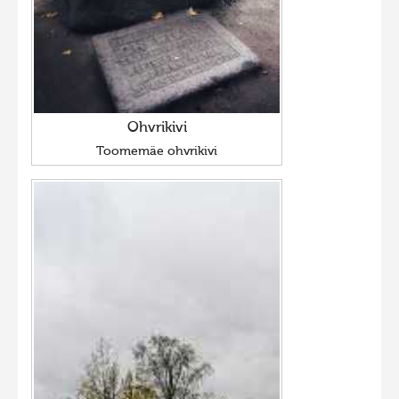
Ohvrikivi
Toomemäe ohvrikivi