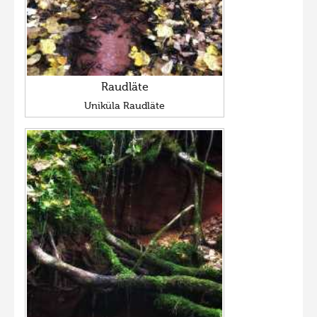
Raudläte
Uniküla Raudläte