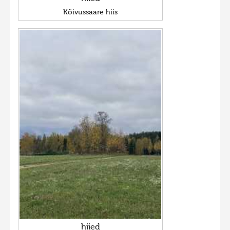
Kõivussaare hiis
hiied