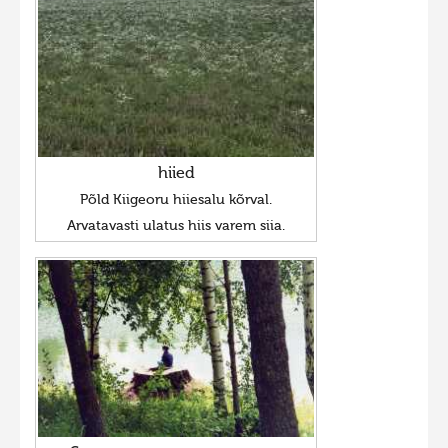
hiied
Põld Kiigeoru hiiesalu kõrval.
Arvatavasti ulatus hiis varem siia.