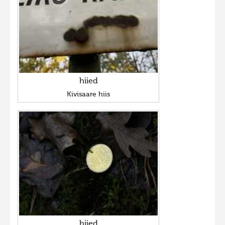
hiied
Kivisaare hiis
hiied