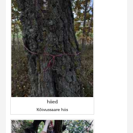
hiied
Kõivussaare hiis