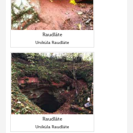
Raudläte
Uniküla Raudläte
Raudläte
Uniküla Raudläte