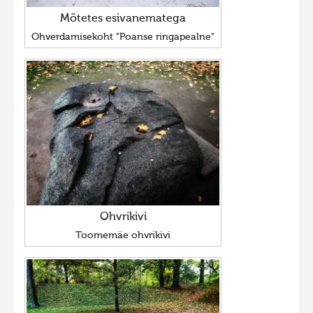
Mõtetes esivanematega
Ohverdamisekoht "Poanse ringapealne"
Ohvrikivi
Toomemäe ohvrikivi