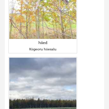
hiied
Kiigeoru hiiesalu