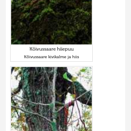
Kõivussaare hiiepuu
Kõivussaare kivikalme ja hiis