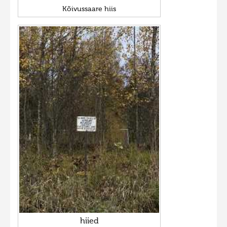
Kõivussaare hiis
hiied