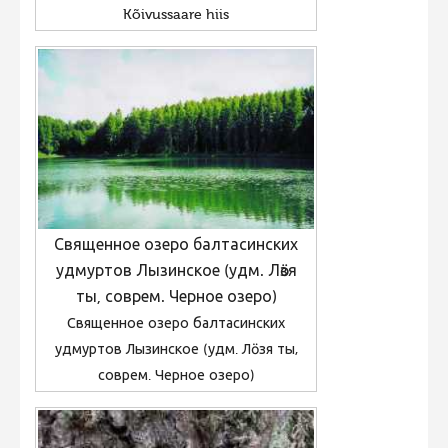
Kõivussaare hiis
Священное озеро балтасинских
удмуртов Лызинское (удм. Лӧзя
ты, соврем. Черное озеро)
Священное озеро балтасинских
удмуртов Лызинское (удм. Лӧзя ты,
соврем. Черное озеро)