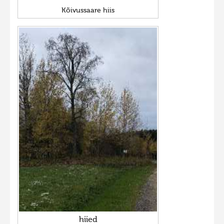
Kõivussaare hiis
hiied