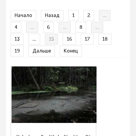
Не учитываются 2023
Начало
Назад
1
2
...
Видео 2023
4
Фотоконкурс 2022
…
6
…
8
…
Не учитываются 2022
13
...
15
16
17
18
Видео 2022
19
Дальше
Конец
Фотоконкурс 2021
Видео 2021
Фотоконкурс 2020
Видео 2020
Фотоконкурс 2019
Фотоконкурс 2018
Фотоконкурс 2017
Фотоконкурс 2016