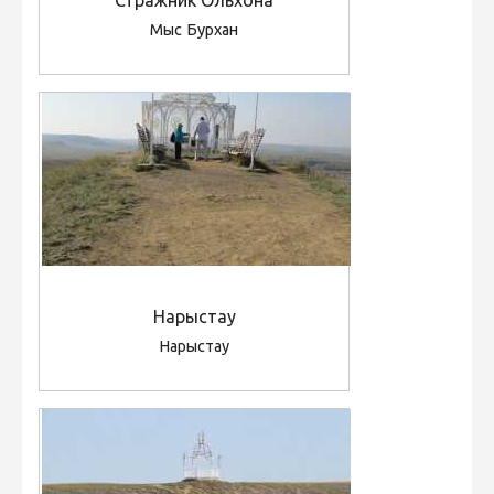
Стражник Ольхона
Мыс Бурхан
Нарыстау
Нарыстау