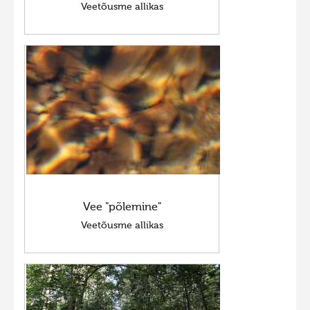
Veetõusme allikas
Vee "põlemine"
Veetõusme allikas