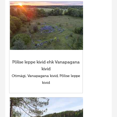
Põlise leppe kivid ehk Vanapagana
kivid
Otimägi, Vanapagana kivid, Põlise leppe
kivid