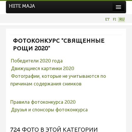
HIITE MAJA
Новости
ET
FI
RU
Фотоконкурсы
НОВЫЙ ФОТОКОНКУРС
ФОТОКОНКУРС "СВЯЩЕННЫЕ
Hiite kuvavõistlus 2026
РОЩИ 2020"
ПРЕДЫДУЩИЕ КОНКУРСЫ
Победители 2020 года
Фотоконкурс 2025
Движущиеся картинки 2020
Не учитываются 2025
Фотографии, которые не учитываются по
причинам содержания снимков
Видео 2025
Фотоконкурс 2024
Правила фотоконкурса 2020
Не учитываются 2024
Друзья и спонсоры фотоконкурса
Видео 2024
Фотоконкурс 2023
724 ФОТО В ЭТОЙ КАТЕГОРИИ