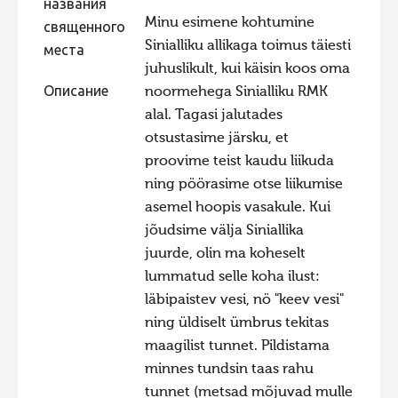
названия
Minu esimene kohtumine
Фотоконкурс 2015
священного
Sinialliku allikaga toimus täiesti
места
Фотоконкурс 2014
juhuslikult, kui käisin koos oma
Фотоконкурс 2013
Описание
noormehega Sinialliku RMK
alal. Tagasi jalutades
Фотоконкурс 2012
otsustasime järsku, et
Фотоконкурс 2011
proovime teist kaudu liikuda
Фотоконкурс 2010
ning pöörasime otse liikumise
asemel hoopis vasakule. Kui
Фотоконкурс 2009
jõudsime välja Siniallika
Фотоконкурс 2008
juurde, olin ma koheselt
lummatud selle koha ilust:
läbipaistev vesi, nö "keev vesi"
ning üldiselt ümbrus tekitas
maagilist tunnet. Pildistama
minnes tundsin taas rahu
tunnet (metsad mõjuvad mulle