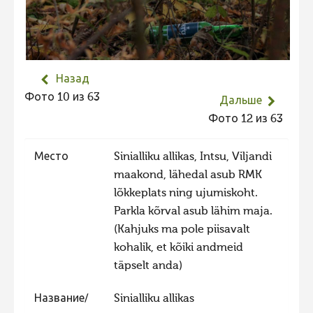
Не учитываются 2023
Видео 2023
Фотоконкурс 2022
Назад
Не учитываются 2022
Фото 10 из 63
Дальше
Видео 2022
Фото 12 из 63
Фотоконкурс 2021
Место
Sinialliku allikas, Intsu, Viljandi
Видео 2021
maakond, lähedal asub RMK
Фотоконкурс 2020
lõkkeplats ning ujumiskoht.
Видео 2020
Parkla kõrval asub lähim maja.
(Kahjuks ma pole piisavalt
Фотоконкурс 2019
kohalik, et kõiki andmeid
Фотоконкурс 2018
täpselt anda)
Фотоконкурс 2017
Название/
Sinialliku allikas
Фотоконкурс 2016