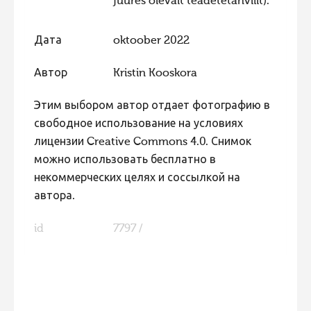
juures olevalt teadetetahvlilt).
Дата
oktoober 2022
Автор
Kristin Kooskora
Этим выбором автор отдает фотографию в
свободное использование на условиях
лицензии Creative Commons 4.0. Снимок
можно использовать бесплатно в
некоммерческих целях и соссылкой на
автора.
id
7797 /
FaLang translation system by Faboba