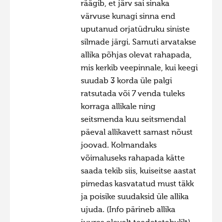
räägib, et järv sai sinaka
värvuse kunagi sinna end
uputanud orjatüdruku siniste
silmade järgi. Samuti arvatakse
allika põhjas olevat rahapada,
mis kerkib veepinnale, kui keegi
suudab 3 korda üle palgi
ratsutada või 7 venda tuleks
korraga allikale ning
seitsmenda kuu seitsmendal
päeval allikavett samast nõust
joovad. Kolmandaks
võimaluseks rahapada kätte
saada tekib siis, kuiseitse aastat
pimedas kasvatatud must täkk
ja poisike suudaksid üle allika
ujuda. (Info pärineb allika