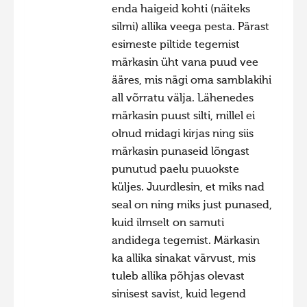
enda haigeid kohti (näiteks
silmi) allika veega pesta. Pärast
esimeste piltide tegemist
märkasin üht vana puud vee
ääres, mis nägi oma samblakihi
all võrratu välja. Lähenedes
märkasin puust silti, millel ei
olnud midagi kirjas ning siis
märkasin punaseid lõngast
punutud paelu puuokste
küljes. Juurdlesin, et miks nad
seal on ning miks just punased,
kuid ilmselt on samuti
andidega tegemist. Märkasin
ka allika sinakat värvust, mis
tuleb allika põhjas olevast
sinisest savist, kuid legend