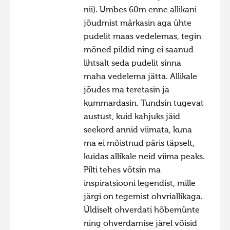
nii). Umbes 60m enne allikani
jõudmist märkasin aga ühte
pudelit maas vedelemas, tegin
mõned pildid ning ei saanud
lihtsalt seda pudelit sinna
maha vedelema jätta. Allikale
jõudes ma teretasin ja
kummardasin. Tundsin tugevat
austust, kuid kahjuks jäid
seekord annid viimata, kuna
ma ei mõistnud päris täpselt,
kuidas allikale neid viima peaks.
Pilti tehes võtsin ma
inspiratsiooni legendist, mille
järgi on tegemist ohvriallikaga.
Üldiselt ohverdati hõbemünte
ning ohverdamise järel võisid