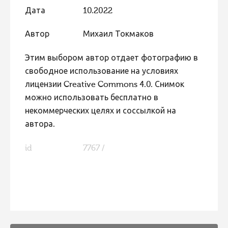
Дата
10.2022
Фотоконкурс 2015
Фотоконкурс 2014
Автор
Михаил Токмаков
Фотоконкурс 2013
Этим выбором автор отдает фотографию в
Фотоконкурс 2012
свободное использование на условиях
лицензии Creative Commons 4.0. Снимок
Фотоконкурс 2011
можно использовать бесплатно в
Фотоконкурс 2010
некоммерческих целях и соссылкой на
Фотоконкурс 2009
автора.
Фотоконкурс 2008
id
7767 /
FaLang translation system by Faboba