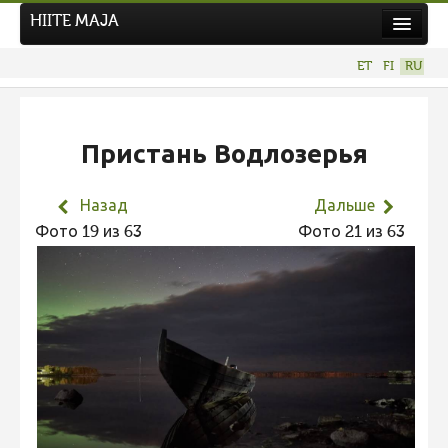
HIITE MAJA
Новости
ET
FI
RU
Фотоконкурсы
НОВЫЙ ФОТОКОНКУРС
Пристань Водлозерья
Hiite kuvavõistlus 2026
ПРЕДЫДУЩИЕ КОНКУРСЫ
Назад
Дальше
Фотоконкурс 2025
Фото 19 из 63
Фото 21 из 63
Не учитываются 2025
Видео 2025
Фотоконкурс 2024
Не учитываются 2024
Видео 2024
Фотоконкурс 2023