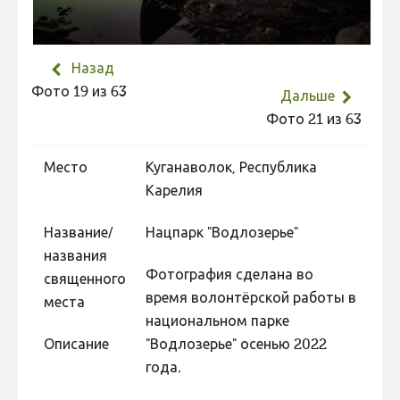
Не учитываются 2023
Видео 2023
Назад
Фотоконкурс 2022
Фото 19 из 63
Дальше
Не учитываются 2022
Фото 21 из 63
Видео 2022
Место
Куганаволок, Республика
Фотоконкурс 2021
Карелия
Видео 2021
Название/
Нацпарк "Водлозерье"
Фотоконкурс 2020
названия
Видео 2020
Фотография сделана во
священного
время волонтёрской работы в
Фотоконкурс 2019
места
национальном парке
Фотоконкурс 2018
Описание
"Водлозерье" осенью 2022
Фотоконкурс 2017
года.
Фотоконкурс 2016