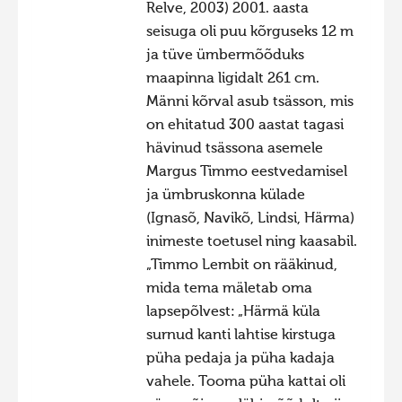
Relve, 2003) 2001. aasta
seisuga oli puu kõrguseks 12 m
ja tüve ümbermõõduks
maapinna ligidalt 261 cm.
Männi kõrval asub tsässon, mis
on ehitatud 300 aastat tagasi
hävinud tsässona asemele
Margus Timmo eestvedamisel
ja ümbruskonna külade
(Ignasõ, Navikõ, Lindsi, Härma)
inimeste toetusel ning kaasabil.
„Timmo Lembit on rääkinud,
mida tema mäletab oma
lapsepõlvest: „Härmä küla
surnud kanti lahtise kirstuga
püha pedaja ja püha kadaja
vahele. Tooma püha kattai oli