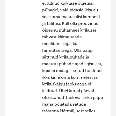
ei tulnud kirikusse õigeusu
pühadel, vaid pidasid ikka au
sees oma maausulisi kombeid
ja talitusi. Küll olla proovinud
õigeusu pühamees kirikusse
rahvast käima saada
meelitamisega, küll
hirmutamisega. Olla papp
sättinud kirikupühade ja
maausu pühade ajad ligistikku,
kuid ei midagi - setud hoidnud
ikka kinni oma kommetest ja
kirikuskäigu jaoks aega ei
leidnud. Ühel kurjal päeval
otsustanud Taelova kiriku papp
maha põletada setude
tsässona Härmäl, sest selles