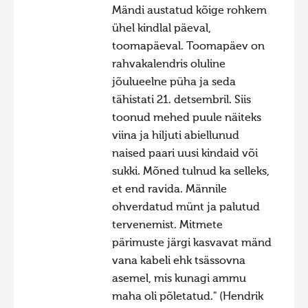
Mändi austatud kõige rohkem
ühel kindlal päeval,
toomapäeval. Toomapäev on
rahvakalendris oluline
jõulueelne püha ja seda
tähistati 21. detsembril. Siis
toonud mehed puule näiteks
viina ja hiljuti abiellunud
naised paari uusi kindaid või
sukki. Mõned tulnud ka selleks,
et end ravida. Männile
ohverdatud münt ja palutud
tervenemist. Mitmete
pärimuste järgi kasvavat mänd
vana kabeli ehk tsässovna
asemel, mis kunagi ammu
maha oli põletatud." (Hendrik