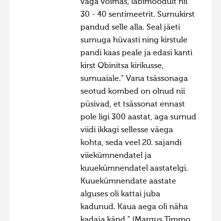
väga võimas, läbimõõdult nii
30 - 40 sentimeetrit. Surnukirst
pandud selle alla. Seal jäeti
surnuga hüvasti ning kirstule
pandi kaas peale ja edasi kanti
kirst Obinitsa kirikusse,
surnuaiale.“ Vana tsässonaga
seotud kombed on olnud nii
püsivad, et tsässonat ennast
pole ligi 300 aastat, aga surnud
viidi ikkagi sellesse väega
kohta, seda veel 20. sajandi
viiekümnendatel ja
kuuekümnendatel aastatelgi.
Kuuekümnendate aastate
alguses oli kattai juba
kadunud. Kaua aega oli näha
kadaja känd.“ (Margus Timmo,