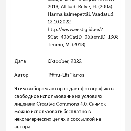
2018) Allikad: Relve, H. (2003).
Härma kalmepettäi. Vaadatud
13.10.2022
http://www.eestigiid.ee/?
SCat=40&CatID=0&ItemID=1308
Timmo, M. (2018)
Дата
Oktoober, 2022
Автор
Triinu-Liis Tarros
Этим выбором автор отдает фотографию в
свободное использование на условиях
лицензии Creative Commons 4.0. Снимок
можно использовать бесплатно в
некоммерческих целях и соссылкой на
автора.