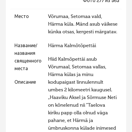
Фото 277 из 563
Фотоконкурс 2015
Место
Võrumaa, Setomaa vald,
Фотоконкурс 2014
Härma küla. Mänd asub väikese
Фотоконкурс 2013
künka otsas, kergesti märgatav.
Фотоконкурс 2012
Название/
Härma Kalmõtõpettäi
Фотоконкурс 2011
названия
Hiid Kalmõpettäi asub
Фотоконкурс 2010
священного
Võrumaal, Setomaa vallas,
места
Фотоконкурс 2009
Härma külas ja minu
Фотоконкурс 2008
Описание
kodupaigast linnulennult
umbes 2 kilomeetri kaugusel.
„Haaviku Aksel ja Sõrmuse Neti
on kõnelenud nii “Taelova
kiriku papp olla olnud väga
pahane, et Härmä ja
ümbruskonna külade inimesed