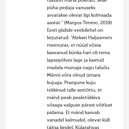
tsässon maha põletati. Selle
püha pedaja vanuseks
arvatakse olevat ligi kolmsada
aastat." (Margus Timmo, 2018)
Eesti giidide veebilehel on
kirjutatud: "Aleksei Haljasmets
meenutas, et nüüd võssa
kasvanud künka hari oli tema
lapsepõlves lage ja kaetud
madala muruga nagu taluõu.
Männi võra olnud ümara
kujuga. Praegune kuju
tekkinud talle seetõttu, et
mänd peab pealetükkiva
võsaga valguse pärast võitlust
pidama. Et mänd kasvab
vanadel kalmudel, olevat küll
täitsa kindel. Külarahvas