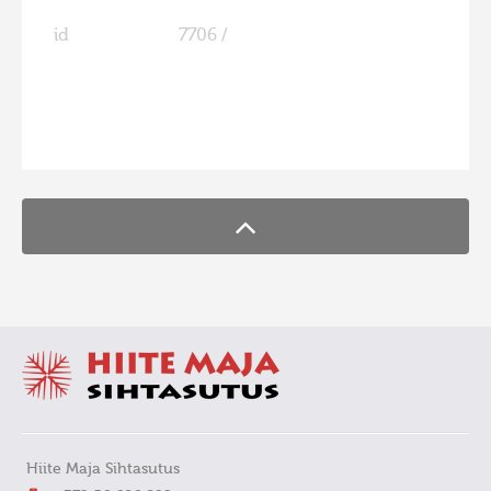
id
7706 /
FaLang translation system by Faboba
Hiite Maja Sihtasutus