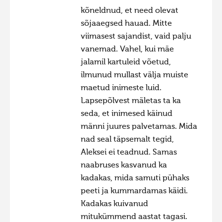
kõneldnud, et need olevat
sõjaaegsed hauad. Mitte
viimasest sajandist, vaid palju
vanemad. Vahel, kui mäe
jalamil kartuleid võetud,
ilmunud mullast välja muiste
maetud inimeste luid.
Lapsepõlvest mäletas ta ka
seda, et inimesed käinud
männi juures palvetamas. Mida
nad seal täpsemalt tegid,
Aleksei ei teadnud. Samas
naabruses kasvanud ka
kadakas, mida samuti pühaks
peeti ja kummardamas käidi.
Kadakas kuivanud
mitukümmend aastat tagasi.