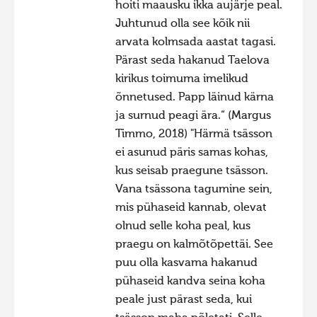
hoiti maausku ikka aujärje peal.
Juhtunud olla see kõik nii
arvata kolmsada aastat tagasi.
Pärast seda hakanud Taelova
kirikus toimuma imelikud
õnnetused. Papp läinud kärna
ja surnud peagi ära.“ (Margus
Timmo, 2018) "Härmä tsässon
ei asunud päris samas kohas,
kus seisab praegune tsässon.
Vana tsässona tagumine sein,
mis pühaseid kannab, olevat
olnud selle koha peal, kus
praegu on kalmõtõpettäi. See
puu olla kasvama hakanud
pühaseid kandva seina koha
peale just pärast seda, kui