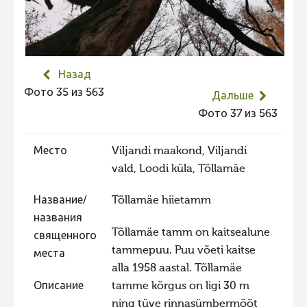
Не учитываются 2023
Видео 2023
Фотоконкурс 2022
Назад
Не учитываются 2022
Фото 35 из 563
Дальше
Видео 2022
Фото 37 из 563
Фотоконкурс 2021
Место
Viljandi maakond, Viljandi
Видео 2021
vald, Loodi küla, Tõllamäe
Фотоконкурс 2020
Название/
Tõllamäe hiietamm
Видео 2020
названия
Фотоконкурс 2019
Tõllamäe tamm on kaitsealune
священного
tammepuu. Puu võeti kaitse
Фотоконкурс 2018
места
alla 1958 aastal. Tõllamäe
Фотоконкурс 2017
Описание
tamme kõrgus on ligi 30 m
Фотоконкурс 2016
ning tüve rinnasümbermõõt