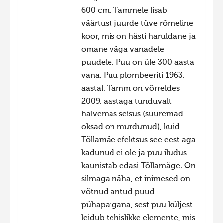
600 cm. Tammele lisab
Фотоконкурс 2015
väärtust juurde tüve rõmeline
Фотоконкурс 2014
koor, mis on hästi haruldane ja
Фотоконкурс 2013
omane väga vanadele
puudele. Puu on üle 300 aasta
Фотоконкурс 2012
vana. Puu plombeeriti 1963.
Фотоконкурс 2011
aastal. Tamm on võrreldes
Фотоконкурс 2010
2009. aastaga tunduvalt
halvemas seisus (suuremad
Фотоконкурс 2009
oksad on murdunud), kuid
Фотоконкурс 2008
Tõllamäe efektsus see eest aga
kadunud ei ole ja puu iludus
kaunistab edasi Tõllamäge. On
silmaga näha, et inimesed on
võtnud antud puud
pühapaigana, sest puu küljest
leidub tehislikke elemente, mis