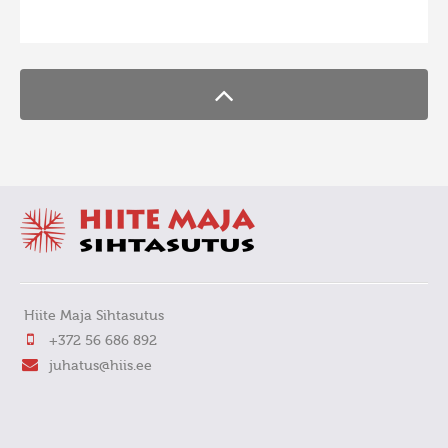
FaLang translation system by Faboba
Hiite Maja Sihtasutus
+372 56 686 892
juhatus@hiis.ee